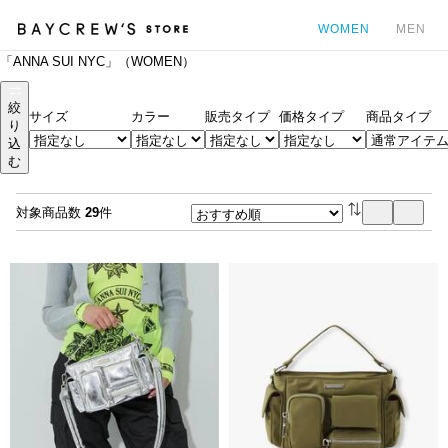
WOMEN
MEN
「ANNA SUI NYC」（WOMEN）
カ
絞
サイズ
カラー
販売タイプ
価格タイプ
商品タイプ
り
込
む
対象商品数
29
件