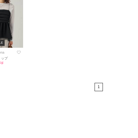
LE
ena
ミトップ
FF
1