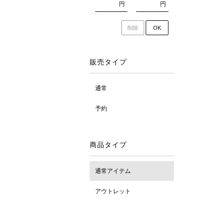
円
円
削除
OK
販売タイプ
通常
予約
商品タイプ
通常アイテム
アウトレット