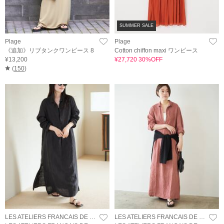
SUMMER SALE
Plage
Plage
《追加》リブタンクワンピース 8
Cotton chiffon maxi ワンピース
¥13,200
¥27,720 30%OFF
(
150
)
LES ATELIERS FRANCAIS DE CONFECTION
LES ATELIERS FRANCAIS DE CONFECTION