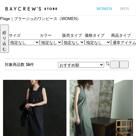
WOMEN
MEN
Plage｜プラージュのワンピース（WOMEN）
カ
絞
サイズ
カラー
販売タイプ
価格タイプ
商品タイプ
り
込
む
対象商品数
16
件