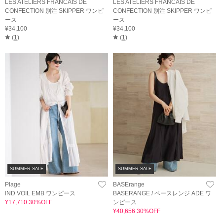
LES ATELIERS FRANCAIS DE
LES ATELIERS FRANCAIS DE
CONFECTION 別注 SKIPPER ワンピ
CONFECTION 別注 SKIPPER ワンピ
ース
ース
¥34,100
¥34,100
(
1
)
(
1
)
SUMMER SALE
SUMMER SALE
Plage
BASErange
IND VOIL EMB ワンピース
BASERANGE / ベースレンジ ADE ワ
¥17,710 30%OFF
ンピース
¥40,656 30%OFF