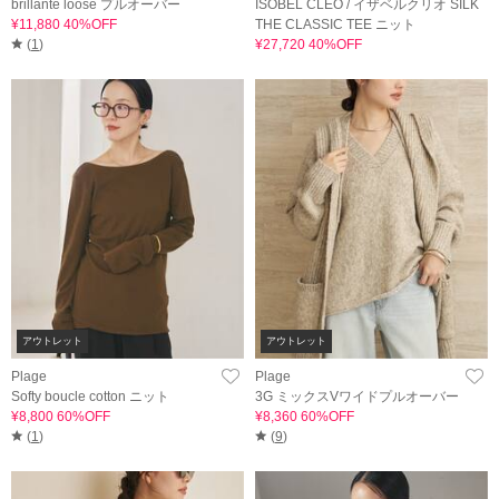
brillante loose プルオーバー
ISOBEL CLEO / イザベルクリオ SILK
¥11,880 40%OFF
THE CLASSIC TEE ニット
(
1
)
¥27,720 40%OFF
アウトレット
アウトレット
Plage
Plage
Softy boucle cotton ニット
3G ミックスVワイドプルオーバー
¥8,800 60%OFF
¥8,360 60%OFF
(
1
)
(
9
)