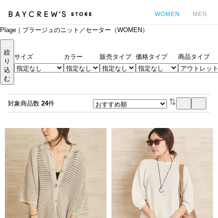
WOMEN
MEN
Plage｜プラージュのニット／セーター（WOMEN）
カ
絞
サイズ
カラー
販売タイプ
価格タイプ
商品タイプ
り
込
む
対象商品数
24
件