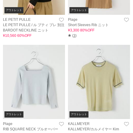
アウトレット
アウトレット
LE PETIT PULLE
Plage
LE PETIT PULLE / ル プティ プレ 別注
Short Sleeves Rib ニット
BARDOT NECKLINE ニット
¥3,300 80%OFF
¥10,560 60%OFF
(
3
)
アウトレット
アウトレット
Plage
KALLMEYER
RIB SQUARE NECK プルオーバー
KALLMEYER/カルメイヤー Kim