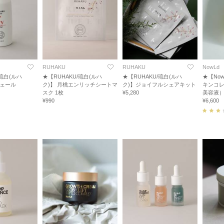
RUHAKU
RUHAKU
NowLd
/琉白(ルハ
★【RUHAKU/琉白(ルハ
★【RUHAKU/琉白(ルハ
★【No
ヴェール
ク)】 月桃エンリッチシートマ
ク)】ジョイフルシェアキット
キンコ
スク 1枚
¥5,280
美容液）S
¥990
¥6,600