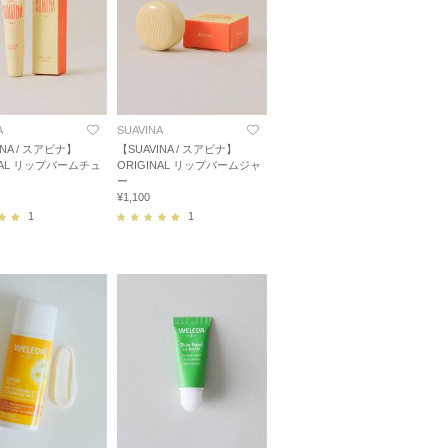
A
SUAVINA
INA / スアビナ】
【SUAVINA / スアビナ】
NAL リップバームチュ
ORIGINAL リップバームジャ
ー
¥1,100
1
1