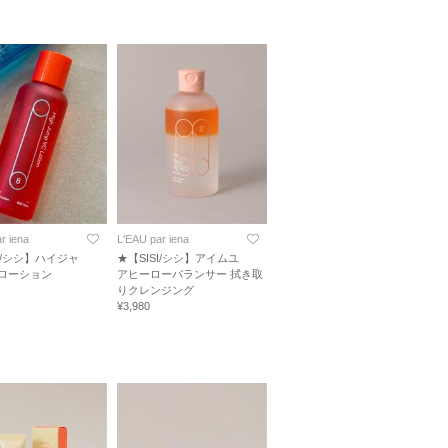
r iena
L'EAU par iena
SI/シシ】ハイジャ
★【SISI/シシ】アイムユ
Cローション
アヒーローバランサー 拭き取
りクレンジング
¥3,980