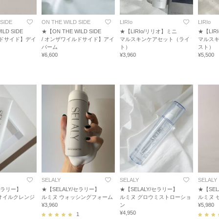
SIDE
ON THE WILD SIDE
LIRIo
LIRIo
LD SIDE
★【ON THE WILD SIDE
★【LIRIo/リリオ】ミニ
★【LIR
ルドサイド】デイ
/ オンザワイルドサイド】アイ
マルスキンケアセット（ライ
マルス
バーム
ト）
スト）
¥6,600
¥3,960
¥5,500
SELALY
SELALY
SELALY
/セラリー】
★【SELALY/セラリー】
★【SELALY/セラリー】
★【SEL
オイルクレンジ
ルミヌ ウォッシングフォーム
ルミヌ グロウミストローショ
ルミヌ 
¥3,960
ン
¥5,980
¥4,950
1