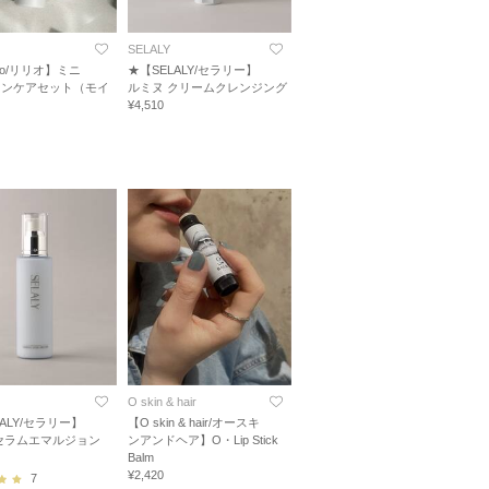
SELALY
Io/リリオ】ミニ
★【SELALY/セラリー】
キンケアセット（モイ
ルミヌ クリームクレンジング
¥4,510
O skin & hair
ALY/セラリー】
【O skin & hair/オースキ
セラムエマルジョン
ンアンドヘア】O・Lip Stick
Balm
¥2,420
7