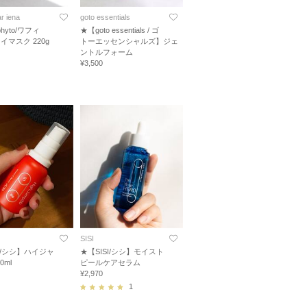
r iena
goto essentials
hyto/ワフィ
★【goto essentials / ゴ
イマスク 220g
トーエッセンシャルズ】ジェ
ントルフォーム
¥3,500
SISI
SI/シシ】ハイジャ
★【SISI/シシ】モイスト
0ml
ピールケアセラム
¥2,970
1