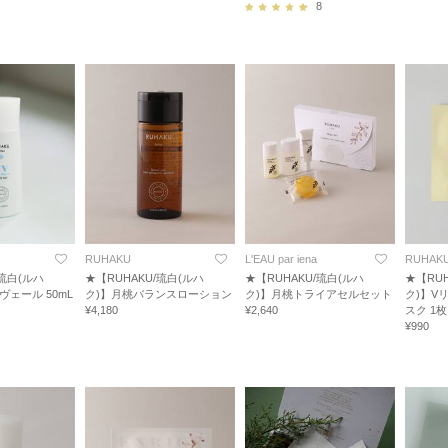
8
RUHAKU
L'EAU par iena
RUHAK
/琉白(ルハ
★【RUHAKU/琉白(ルハ
★【RUHAKU/琉白(ルハ
★【RUH
ヴェール 50mL
ク)】月桃バランスローション
ク)】月桃トライアセルセット
ク)】V
¥4,180
¥2,640
スク 1枚
¥990