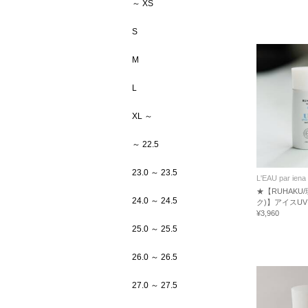
～ XS
S
M
L
XL ～
～ 22.5
23.0 ～ 23.5
L'EAU par iena
★【RUHAKU
24.0 ～ 24.5
ク)】アイスUV
¥3,960
25.0 ～ 25.5
26.0 ～ 26.5
27.0 ～ 27.5