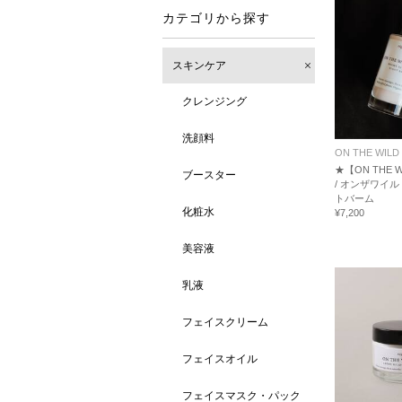
カテゴリから探す
スキンケア
クレンジング
洗顔料
ON THE WILD 
★【ON THE WI
ブースター
/ オンザワイ
トバーム
化粧水
¥7,200
美容液
乳液
フェイスクリーム
フェイスオイル
フェイスマスク・パック