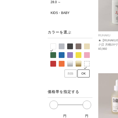
28.0 ～
KIDS・BABY
カラーを選ぶ
RUHAKU
★【RUHAKU
ク)】月桃UV
¥3,960
削除
OK
価格帯を指定する
円
円