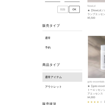
NowLd
削除
OK
★【NowLd/
ランプエッセ
¥5,500
販売タイプ
通常
予約
商品タイプ
通常アイテム
goto essentials
★【goto essent
アウトレット
トーエッセン
アエッセンス
¥4,800
販売状況