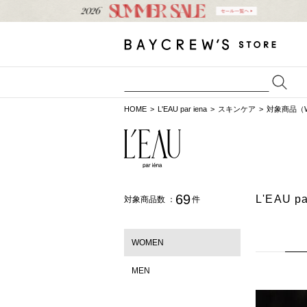
HOME
L'EAU par iena
スキンケア
対象商品（
69
L'EAU
対象商品数 ：
件
WOMEN
MEN