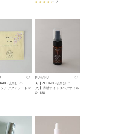
2
U
RUHAKU
AKU/琉白(ルハ
★【RUHAKU/琉白(ルハ
リッチ アクアシートマ
ク)】月桃ナイトリペアオイル
¥4,180