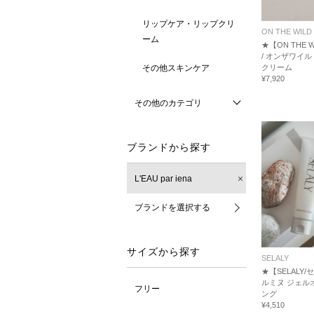
リップケア・リップクリ
ON THE WILD 
ーム
★【ON THE WI
/ オンザワイ
その他スキンケア
クリーム
¥7,920
その他のカテゴリ
ブランドから探す
L'EAU par iena
ブランドを選択する
サイズから探す
SELALY
★【SELALY
ルミヌ ジェル
フリー
ング
¥4,510