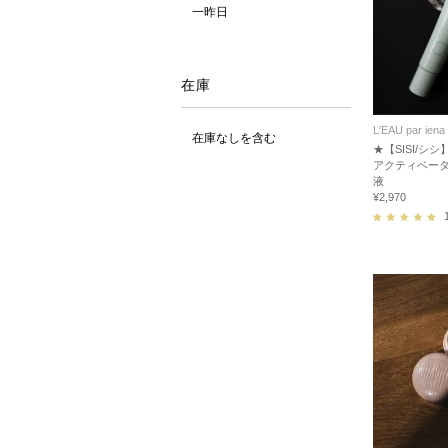
一昨日
在庫
L'EAU par iena
在庫なしを含む
★【SISI/シ
アクティベータ
液
¥2,970