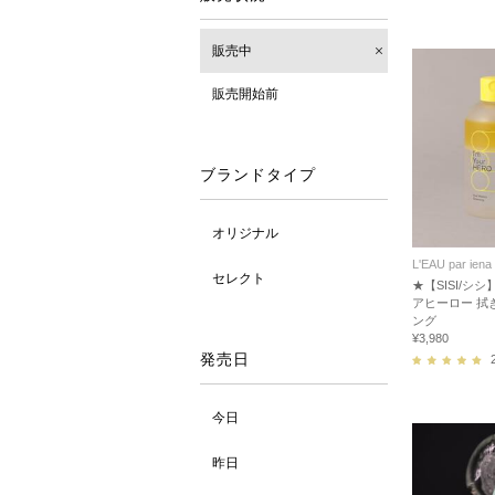
販売中
販売開始前
ブランドタイプ
オリジナル
L'EAU par iena
セレクト
★【SISI/シ
アヒーロー 拭
ング
¥3,980
発売日
今日
昨日