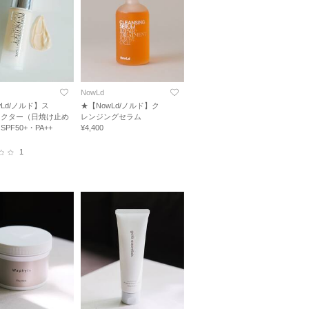
NowLd
wLd/ノルド】ス
★【NowLd/ノルド】ク
レクター（日焼け止め
レンジングセラム
PF50+・PA++
¥4,400
1