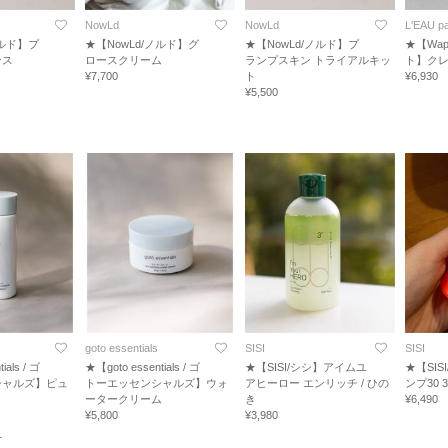
NowLd
NowLd
L'EAU pa
ノルド】プ
★【NowLd/ノルド】グ
★【NowLd/ノルド】プ
★【Wap
ンス
ロースクリーム
ランプスキン トライアルキッ
ト】クレ
¥7,700
ト
¥6,930
¥5,500
goto essentials
SISI
SISI
ials / ゴ
★【goto essentials / ゴ
★【SISI/シシ】アイムユ
★【SI
シャルズ】ピュ
トーエッセンシャルズ】ウォ
アヒーロー エンリッチ / ひの
ンプ30 3
ータークリーム
き
¥6,490
¥5,800
¥3,980
1