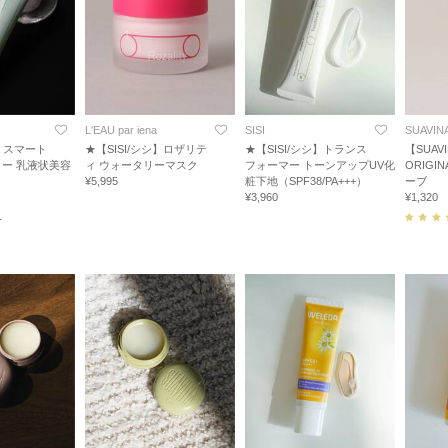
L'EAU par iena
SISI
SUAVIN
シ】スマート
★【SISI/シシ】ロザリテ
★【SISI/シシ】トランス
【SUAV
ー 乳液状美容
ィ ウォータリーマスク
フォーマー トーンアップUV化
ORIGI
¥5,995
粧下地（SPF38/PA+++）
ーブ
¥3,960
¥1,320
1