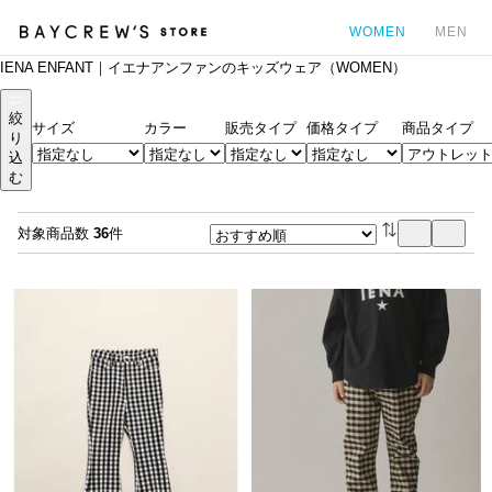
WOMEN
MEN
IENA ENFANT｜イエナアンファンのキッズウェア（WOMEN）
カ
絞
サイズ
カラー
販売タイプ
価格タイプ
商品タイプ
り
込
む
対象商品数
36
件