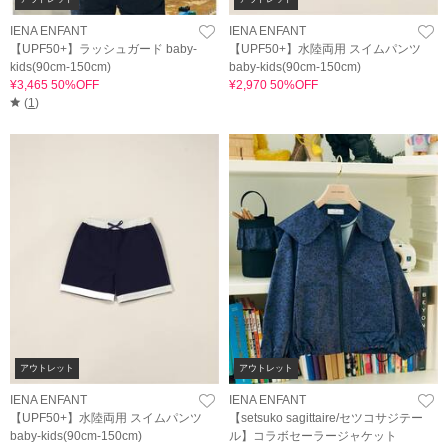
IENA ENFANT
IENA ENFANT
【UPF50+】ラッシュガード baby-
【UPF50+】水陸両用 スイムパンツ
kids(90cm-150cm)
baby-kids(90cm-150cm)
¥3,465 50%OFF
¥2,970 50%OFF
(
1
)
アウトレット
アウトレット
IENA ENFANT
IENA ENFANT
【UPF50+】水陸両用 スイムパンツ
【setsuko sagittaire/セツコサジテー
baby-kids(90cm-150cm)
ル】コラボセーラージャケット