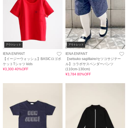
アウトレット
アウトレット
IENA ENFANT
IENA ENFANT
【イージーウォッシュ】BASICロゴポ
【setsuko sagittaire/セツコサジテー
ケットTシャツ kids
ル】コラボサスペンダーパンツ
¥3,300 40%OFF
(110cm-130cm)
¥3,784 80%OFF