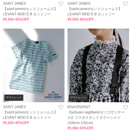
SAINT JAMES
SAINT JAMES
【saint james/セントジェームス】
【saint james/セントジェームス】
LEVANT MOD E B カットソー
LEVANT MOD E B カットソー
¥5,940 40%OFF
¥5,940 40%OFF
アウトレット
アウトレット
SAINT JAMES
IENA ENFANT
【saint james/セントジェームス】
【setsuko sagittaire/セツコサジテー
LEVANT MOD E B カットソー
ル】コラボスタンドカラーシャツ
¥5,940 40%OFF
(100cm-130cm)
¥5,984 60%OFF