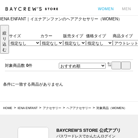
WOMEN
MEN
IENA ENFANT｜イエナアンファンのヘアアクセサリー（WOMEN）
カ
絞
サイズ
カラー
販売タイプ
価格タイプ
商品タイプ
り
込
む
対象商品数
0
件
条件に一致する商品がありません
HOME
IENA ENFANT
アクセサリー
ヘアアクセサリー
対象商品（WOMEN）
BAYCREW’S STORE 公式アプリ
パスワードレスでかんたんログイン