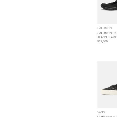
SALOMON
SALOMON RX 
JEANNE L4736
¥19,800
VANS