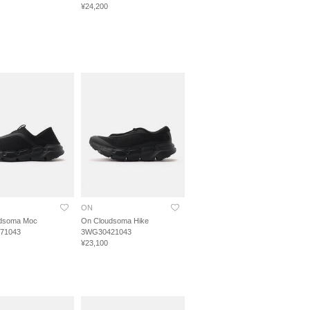
¥24,200
ON
dsoma Moc
On Cloudsoma Hike
71043
3WG30421043
¥23,100