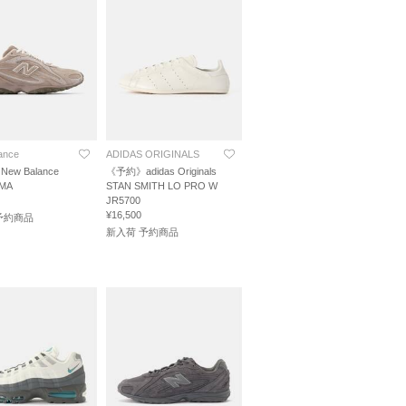
ance
ADIDAS ORIGINALS
ew Balance
《予約》adidas Originals
MA
STAN SMITH LO PRO W
JR5700
¥16,500
予約商品
新入荷 予約商品