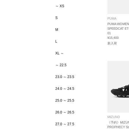
～ XS
S
PUMA
PUMA WOME
SPEEDCAT ETO
M
01
¥15,400
L
新入荷
XL ～
～ 22.5
23.0 ～ 23.5
24.0 ～ 24.5
25.0 ～ 25.5
26.0 ～ 26.5
MIZUNO
《予約》MIZUN
27.0 ～ 27.5
PROPHECY St