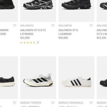
SALOMON
SALOMON
SALOM
MARIE-
SALOMON XT-6 GTX
SALOMON XT-6
SALOMO
3200
L47450600
L41086600
GTX L4
¥31,900
¥28,600
¥23,100
2
ADIDAS TERREX
ADIDAS ORIGINALS
ADIDAS