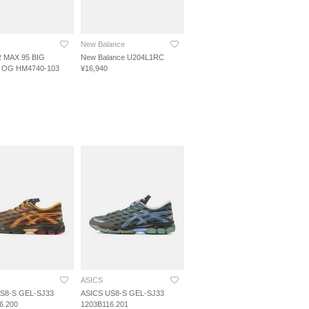
New Balance
R MAX 95 BIG
New Balance U204L1RC
 OG HM4740-103
¥16,940
ASICS
S8-S GEL-SJ33
ASICS US8-S GEL-SJ33
6.200
1203B116.201