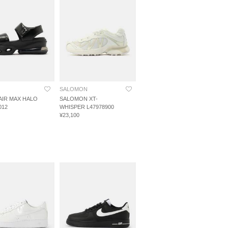
SALOMON
 AIR MAX HALO
SALOMON XT-
012
WHISPER L47978900
¥23,100