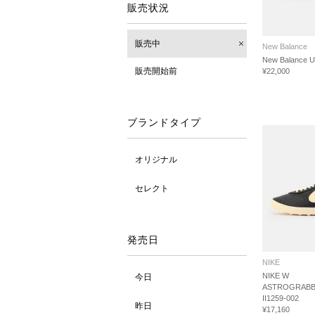
販売状況
販売中
New Balance
New Balance 
販売開始前
¥22,000
ブランドタイプ
オリジナル
セレクト
発売日
NIKE
NIKE W
今日
ASTROGRABB
II1259-002
昨日
¥17,160