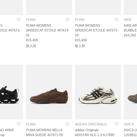
PUMA
PUMA
NIKE
NS
PUMA WOMENS
PUMA WOMENS
NIKE AI
ILE 407673-
SPEEDCAT ETOILE 407673-
SPEEDCAT ETOILE 407673-
BUBBLE
02
03
¥24,200
¥15,400
¥15,400
新入荷
新入荷
PUMA
ADIDAS ORIGINALS
ASICS
O WAVE
PUMA WOMENS BELLA
adidas Originals
ASICS U
rap
MINA SUEDE 407671-05
ADISTAR XLG 2.0 KJ7895
1203B11