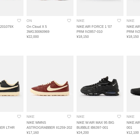
ON
NIKE
NIKE
U201079X
On Cloud X 5
NIKE AIR FORCE 1 '07
NIKE AI
3WG30060969
PRM IV2857-010
PRM IV2
¥22,000
¥18,150
¥18,150
NIKE
NIKE
NIKE
NIKE WMNS
NIKE W AIR MAX 95 BIG
NIKE AI
ER LTHR
ASTROGRABBER II1259-202
BUBBLE IB6397-001
001
¥17,160
¥24,200
¥12,100