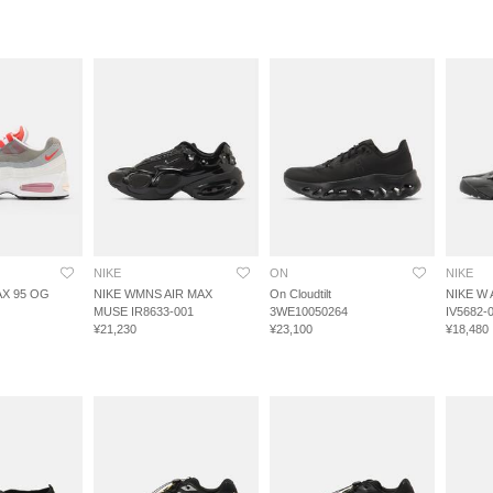
NIKE
ON
NIKE
AX 95 OG
NIKE WMNS AIR MAX
On Cloudtilt
NIKE W 
MUSE IR8633-001
3WE10050264
IV5682-
¥21,230
¥23,100
¥18,480