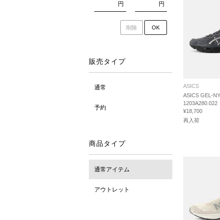
円
円
削除
OK
販売タイプ
ASICS
通常
ASICS GEL-N
1203A280.022
予約
¥18,700
再入荷
商品タイプ
通常アイテム
アウトレット