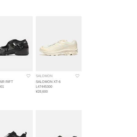
SALOMON
AIR RIFT
SALOMON XT-6
001
L47445300
¥28,600