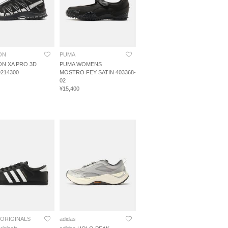
ON
PUMA
N XA PRO 3D
PUMA WOMENS
9214300
MOSTRO FEY SATIN 403368-
02
¥15,400
 ORIGINALS
adidas