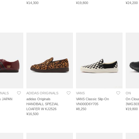
¥14,300
¥19,800
¥24,200
INALS
ADIDAS ORIGINALS
VANS
ON
ls JAPAN
adidas Originals
VANS Classic Slip-On
On Clou
HANDBALL SPEZIAL
VN000D6Y705
3WG303
LOAFER W KJ2526
¥8,250
¥19,800
¥16,500