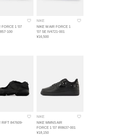
NIKE
R FORCE 1 '07
NIKE W AIR FORCE 1
857-100
'07 SE IV4721-001
¥16,500
NIKE
R RIFT 847609-
NIKE WMNS AIR
FORCE 1 '07 IR8637-001
¥18,150