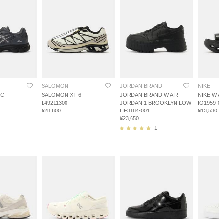
SALOMON
JORDAN BRAND
NIKE
YC
SALOMON XT-6
JORDAN BRAND W AIR
NIKE W
L49211300
JORDAN 1 BROOKLYN LOW
IO1959-
¥28,600
HF3184-001
¥13,530
¥23,650
1