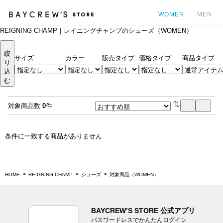
WOMEN
MEN
REIGNING CHAMP｜レイニングチャンプのシューズ（WOMEN）
カ
絞
サイズ
カラー
販売タイプ
価格タイプ
商品タイプ
り
込
む
対象商品数
0
件
条件に一致する商品がありません
HOME
REIGNING CHAMP
シューズ
対象商品（WOMEN）
BAYCREW’S STORE 公式アプリ
パスワードレスでかんたんログイン