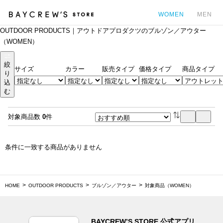
WOMEN
MEN
OUTDOOR PRODUCTS｜アウトドアプロダクツのブルゾン／アウター
カ
（WOMEN）
絞
サイズ
カラー
販売タイプ
価格タイプ
商品タイプ
り
込
む
対象商品数
0
件
条件に一致する商品がありません
HOME
OUTDOOR PRODUCTS
ブルゾン／アウター
対象商品（WOMEN）
BAYCREW’S STORE 公式アプリ