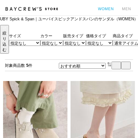
WOMEN
MEN
UBY Spick & Span｜ユーバイスピックアンドスパンのサンダル（WOMEN）
カ
絞
サイズ
カラー
販売タイプ
価格タイプ
商品タイプ
り
込
む
対象商品数
5
件