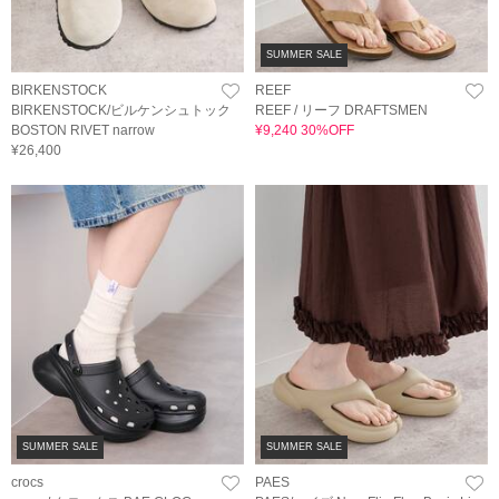
SUMMER SALE
BIRKENSTOCK
REEF
BIRKENSTOCK/ビルケンシュトック
REEF / リーフ DRAFTSMEN
BOSTON RIVET narrow
¥9,240 30%OFF
¥26,400
SUMMER SALE
SUMMER SALE
crocs
PAES