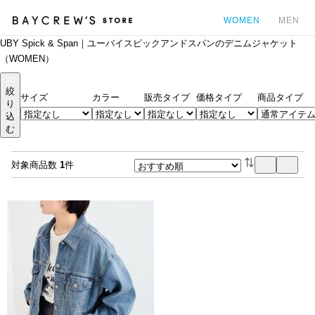
WOMEN
MEN
UBY Spick & Span｜ユーバイスピックアンドスパンのデニムジャケット
カ
（WOMEN）
絞
サイズ
カラー
販売タイプ
価格タイプ
商品タイプ
り
込
む
対象商品数
1
件