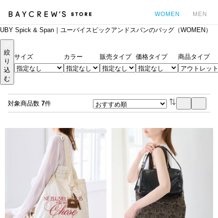
WOMEN
MEN
UBY Spick & Span｜ユーバイスピックアンドスパンのバッグ（WOMEN）
カ
絞
サイズ
カラー
販売タイプ
価格タイプ
商品タイプ
り
込
む
対象商品数
7
件