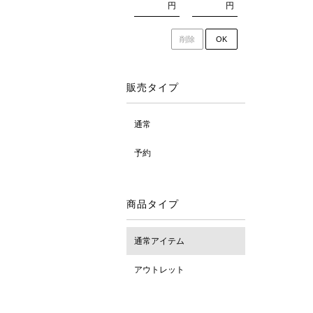
円
円
削除
OK
販売タイプ
通常
予約
商品タイプ
通常アイテム
アウトレット