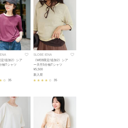
IENA
SLOBE IENA
限定/追加2》シア
《WEB限定/追加2》シア
分袖Tシャツ
ー天竺5分袖Tシャツ
¥5,500
新入荷
35
35