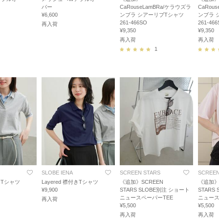
バー
CaRouseLamBRa/ケラウズラ
CaRou
¥6,600
ンブラ シアーリブTシャツ
ンブラ 
261-466SO
261-46
再入荷
¥9,350
¥9,350
再入荷
再入荷
1
SLOBE IENA
SCREEN STARS
SCREEN
付きTシャツ
Layered 襟付きTシャツ
《追加》SCREEN
《追加》
¥9,900
STARS SLOBE別注 ショート
STARS
ニュースペーパーTEE
ニュース
再入荷
¥5,500
¥5,500
再入荷
再入荷