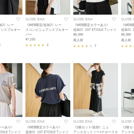
SLOBE IENA
SLOBE IENA
SLOBE 
加2》レー
《WEB限定/追加2》レー
《WEB限定カラーあり/
《WEB
アンスプルオー
スコンビニュアンスプルオー
追加3》1ST ETOILE Tシャツ
追加3》1
バー
¥6,380
¥6,380
¥7,150
再入荷
再入荷
2
2
7
SLOBE IENA
SLOBE IENA
SLOBE 
ラーあり/
《WEB限定カラーあり/
《2枚セット/追加》ニュ
《2枚セ
TOILE Tシャツ
追加3》1ST ETOILE Tシャツ
アンスカットソー×ナロースカ
アンスカ