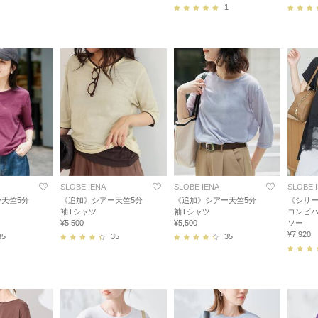
1
SLOBE IENA
SLOBE IENA
SLOBE 
天竺5分
《追加》シアー天竺5分
《追加》シアー天竺5分
《シリ
袖Tシャツ
袖Tシャツ
コンビ
¥5,500
¥5,500
ソー
¥7,920
35
35
35