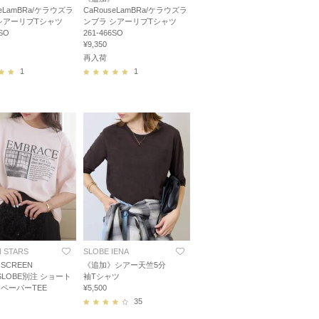
seLamBRa/ケラウズラ
CaRouseLamBRa/ケラウズラ
シアーリブTシャツ
ンブラ シアーリブTシャツ
6SO
261-466SO
¥9,350
再入荷
1
1
 STARS
SLOBE IENA
SCREEN
《追加》シアー天竺5分
 SLOBE別注 ショート
袖Tシャツ
ペーパーTEE
¥5,500
35