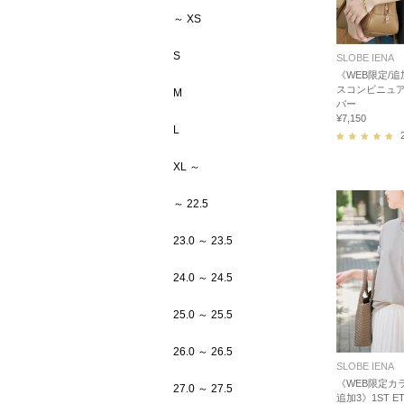
～ XS
S
SLOBE IENA
《WEB限定/追
スコンビニュ
M
バー
¥7,150
L
XL ～
～ 22.5
23.0 ～ 23.5
24.0 ～ 24.5
25.0 ～ 25.5
26.0 ～ 26.5
SLOBE IENA
《WEB限定カ
27.0 ～ 27.5
追加3》1ST E