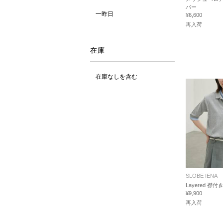
バー
一昨日
¥6,600
再入荷
在庫
在庫なしを含む
SLOBE IENA
Layered 襟
¥9,900
再入荷