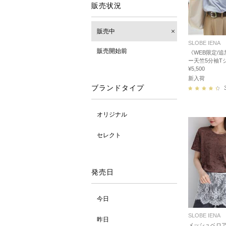
販売状況
販売中
SLOBE IENA
販売開始前
《WEB限定/追
ー天竺5分袖T
¥5,500
新入荷
ブランドタイプ
オリジナル
セレクト
発売日
今日
SLOBE IENA
昨日
メッシュベロ