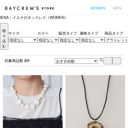
WOMEN
MEN
IENA｜イエナのネックレス（WOMEN）
カ
絞
サイズ
カラー
販売タイプ
価格タイプ
商品タイプ
り
込
む
対象商品数
2
件