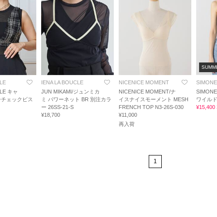
SUMM
LE
IENA LA BOUCLE
NICENICE MOMENT
SIMONE
CLE キャ
JUN MIKAMI/ジュンミカ
NICENICE MOMENT/ナ
SIMON
ーチェックビス
ミ パワーネット BR 別注カラ
イスナイスモーメント MESH
ワイルド
ー 26SS-21-S
FRENCH TOP N3-26S-030
¥15,40
¥18,700
¥11,000
再入荷
1