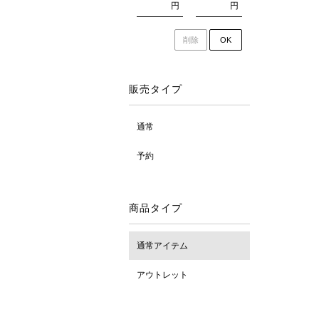
円
円
削除
OK
販売タイプ
通常
予約
商品タイプ
通常アイテム
アウトレット