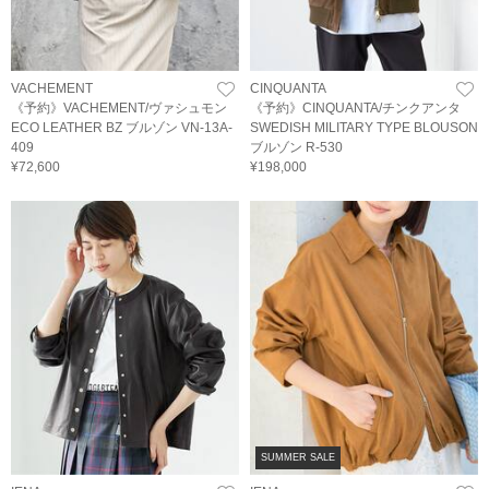
VACHEMENT
CINQUANTA
《予約》VACHEMENT/ヴァシュモン
《予約》CINQUANTA/チンクアンタ
ECO LEATHER BZ ブルゾン VN-13A-
SWEDISH MILITARY TYPE BLOUSON
409
ブルゾン R-530
¥72,600
¥198,000
SUMMER SALE