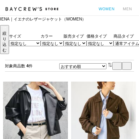
WOMEN
MEN
IENA｜イエナのレザージャケット（WOMEN）
カ
絞
サイズ
カラー
販売タイプ
価格タイプ
商品タイプ
り
込
む
対象商品数
4
件