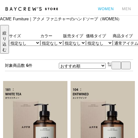
WOMEN
MEN
ACME Furniture｜アクメ ファニチャーのハンドソープ（WOMEN）
カ
絞
サイズ
カラー
販売タイプ
価格タイプ
商品タイプ
り
込
む
対象商品数
6
件