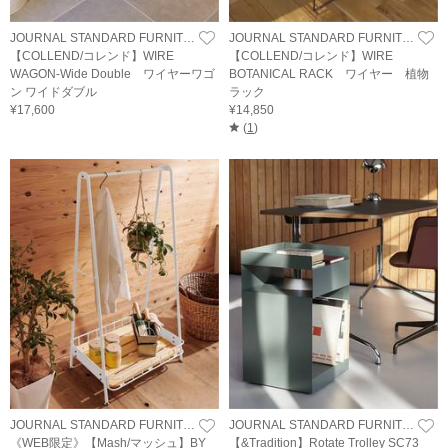
JOURNAL STANDARD FURNITURE
JOURNAL STANDARD FURNITURE
【COLLEND/コレンド】WIRE
【COLLEND/コレンド】WIRE
WAGON-Wide Double ワイヤーワゴ
BOTANICAL RACK ワイヤー 植物
ン ワイドダブル
ラック
¥17,600
¥14,850
(
1
)
JOURNAL STANDARD FURNITURE
JOURNAL STANDARD FURNITURE
《WEB限定》【Mash/マッシュ】BY
【&Tradition】Rotate Trolley SC73