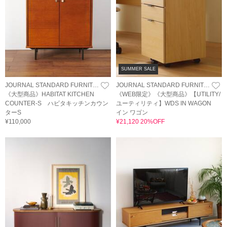
SUMMER SALE
JOURNAL STANDARD FURNITURE
JOURNAL STANDARD FURNITURE
《大型商品》HABITAT KITCHEN
《WEB限定》《大型商品》【UTILITY/
COUNTER-S ハビタキッチンカウン
ユーティリティ】WDS IN WAGON
ターS
イン ワゴン
¥110,000
¥21,120 20%OFF