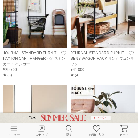
JOURNAL STANDARD FURNITURE
JOURNAL STANDARD FURNITURE
PAXTON CART HANGER パクストン
SENS WAGON RACK サンクワゴンラ
カート ハンガー
ック
¥29,700
¥41,800
(
5
)
(
4
)
メニュー
スナップ
探す
お気に入り
カート