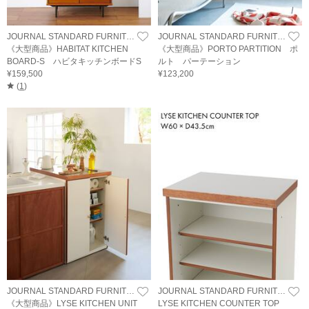
JOURNAL STANDARD FURNITURE
JOURNAL STANDARD FURNITURE
《大型商品》HABITAT KITCHEN
《大型商品》PORTO PARTITION ポ
BOARD-S ハビタキッチンボードS
ルト パーテーション
¥159,500
¥123,200
(
1
)
JOURNAL STANDARD FURNITURE
JOURNAL STANDARD FURNITURE
《大型商品》LYSE KITCHEN UNIT
LYSE KITCHEN COUNTER TOP