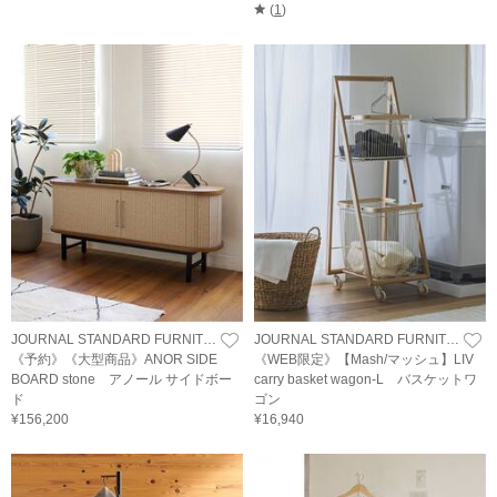
(
1
)
JOURNAL STANDARD FURNITURE
JOURNAL STANDARD FURNITURE
《予約》《大型商品》ANOR SIDE
《WEB限定》【Mash/マッシュ】LIV
BOARD stone アノール サイドボー
carry basket wagon-L バスケットワ
ド
ゴン
¥156,200
¥16,940