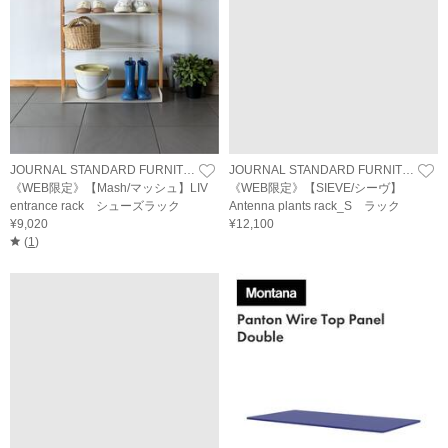
JOURNAL STANDARD FURNITURE
JOURNAL STANDARD FURNITURE
《WEB限定》【Mash/マッシュ】LIV
《WEB限定》【SIEVE/シーヴ】
entrance rack シューズラック
Antenna plants rack_S ラック
¥9,020
¥12,100
(
1
)