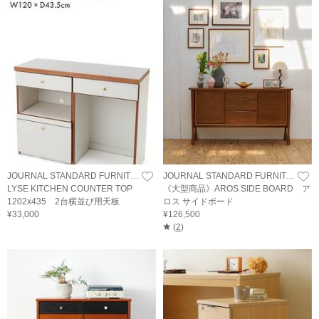
JOURNAL STANDARD FURNITURE
JOURNAL STANDARD FURNITURE
LYSE KITCHEN COUNTER TOP
《大型商品》AROS SIDE BOARD ア
1202x435 2台横並び用天板
ロス サイドボード
¥33,000
¥126,500
(
2
)