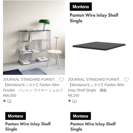
JOURNAL STANDARD FURNITURE
JOURNAL STANDARD FURNITURE
【Montana/モンタナ】Panton Wire
【Montana/モンタナ】Panton Wire
Double パントン ワイヤー シェルフ
Inlay Shelf Single 棚板
¥66,000
¥8,250
(
1
)
(
1
)