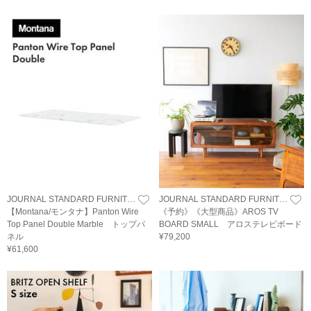
JOURNAL STANDARD FURNITURE
JOURNAL STANDARD FURNITURE
【Montana/モンタナ】Panton Wire
《予約》《大型商品》AROS TV
Top Panel Double Marble トップパ
BOARD SMALL アロステレビボード
ネル
¥79,200
¥61,600