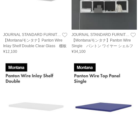
JOURNAL STANDARD FURNITURE
JOURNAL STANDARD FURNITURE
【Montana/モンタナ】Panton Wire
【Montana/モンタナ】Panton Wire
Inlay Shelf Double Clear Glass 棚板
Single パントン ワイヤー シェルフ
¥12,100
¥34,100