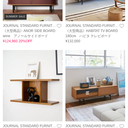
SUMMER SALE
JOURNAL STANDARD FURNITURE
JOURNAL STANDARD FURNITURE
《大型商品》ANOR SIDE BOARD
《大型商品》HABITAT TV BOARD
wine アノールサイドボード
180cm ハビタ テレビボード
¥124,960 20%OFF
¥132,000
JOURNAL STANDARD FURNITURE
JOURNAL STANDARD FURNITURE