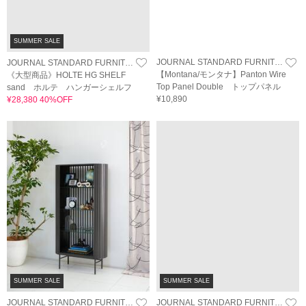
SUMMER SALE
JOURNAL STANDARD FURNITURE
JOURNAL STANDARD FURNITURE
《大型商品》HOLTE HG SHELF
【Montana/モンタナ】Panton Wire
sand ホルテ ハンガーシェルフ
Top Panel Double トップパネル
¥28,380 40%OFF
¥10,890
SUMMER SALE
SUMMER SALE
JOURNAL STANDARD FURNITURE
JOURNAL STANDARD FURNITURE