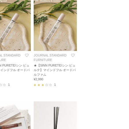
L STANDARD
JOURNAL STANDARD
URE
FURNITURE
N PURETE/シン ピュ
★【SINN PURETE/シン ピュ
インドフル オードパ
ルテ】マインドフル オードパ
ム
ルファム
¥2,990
1
1