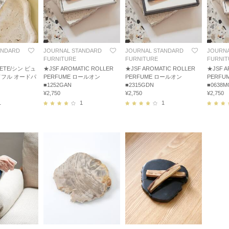
ANDARD
JOURNAL STANDARD
JOURNAL STANDARD
JOURNA
FURNITURE
FURNITURE
FURNIT
RETE/シン ピュ
★JSF AROMATIC ROLLER
★JSF AROMATIC ROLLER
★JSF A
フル オードパ
PERFUME ロールオン
PERFUME ロールオン
PERFU
■1252GAN
■2315GDN
■0638M
¥2,750
¥2,750
¥2,750
1
1
1