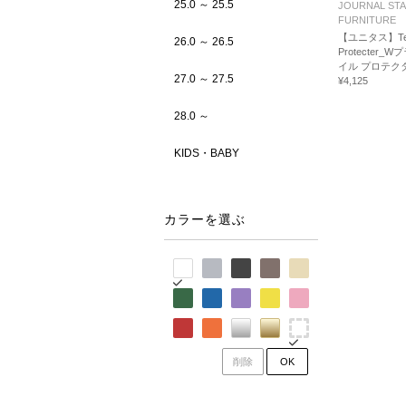
25.0 ～ 25.5
JOURNAL ST
FURNITURE
【ユニタス】Text
26.0 ～ 26.5
Protecter_
イル プロテク
27.0 ～ 27.5
¥4,125
28.0 ～
KIDS・BABY
カラーを選ぶ
削除
OK