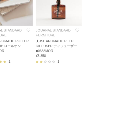
L STANDARD
JOURNAL STANDARD
URE
FURNITURE
ROMATIC ROLLER
★JSF AROMATIC REED
ME ロールオン
DIFFUSER ディフューザー
OR
■0638MOR
¥3,850
1
1