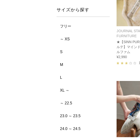
サイズから探す
フリー
JOURNAL ST
FURNITURE
～ XS
★【SINN PU
ルテ】マインド
S
ルファム
¥2,990
M
L
XL ～
～ 22.5
23.0 ～ 23.5
24.0 ～ 24.5