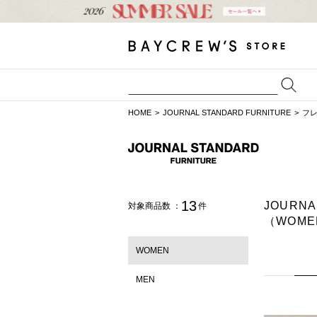
HOME
JOURNAL STANDARD FURNITURE
フ
13
JOURN
対象商品数 ：
件
（WOME
WOMEN
MEN