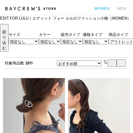
WOMEN
MEN
EDIT.FOR LULU｜エディット フォー ルルのファッション小物（WOMEN）
カ
絞
サイズ
カラー
販売タイプ
価格タイプ
商品タイプ
り
込
む
対象商品数
10
件