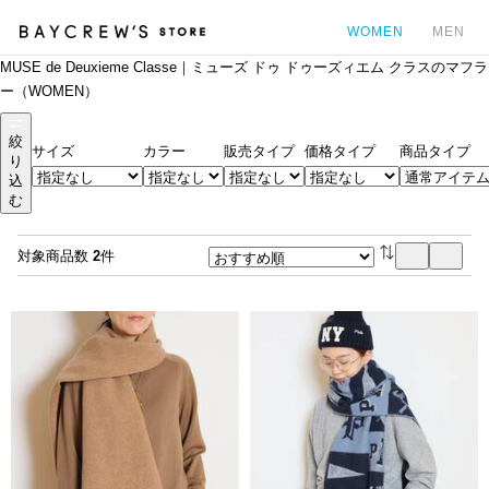
WOMEN
MEN
MUSE de Deuxieme Classe｜ミューズ ドゥ ドゥーズィエム クラスのマフラ
カ
ー（WOMEN）
絞
サイズ
カラー
販売タイプ
価格タイプ
商品タイプ
り
込
む
対象商品数
2
件