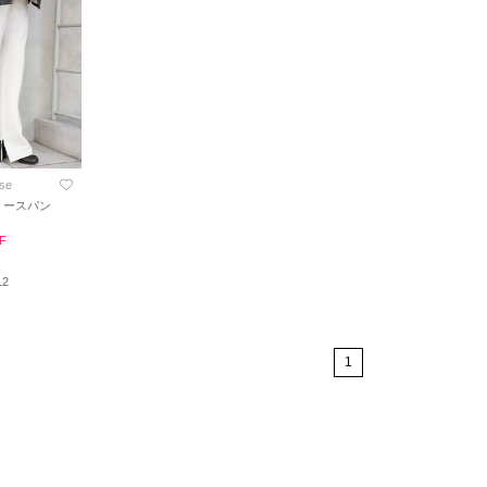
se
 フリースパン
F
12
1