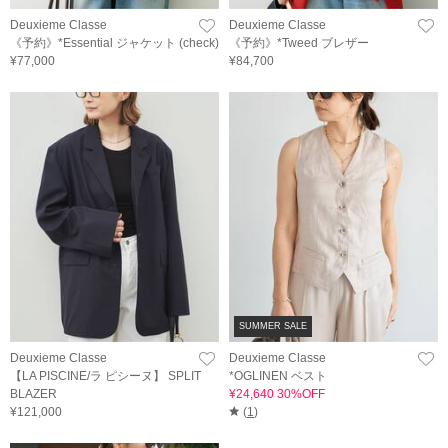
Deuxieme Classe
Deuxieme Classe
《予約》*Essential ジャケット (check)
《予約》*Tweed ブレザー
¥77,000
¥84,700
SUMMER SALE
Deuxieme Classe
Deuxieme Classe
【LA PISCINE/ラ ピシーヌ】 SPLIT
*OGLINEN ベスト
BLAZER
¥24,640 30%OFF
¥121,000
(
1
)