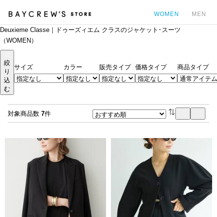
WOMEN
MEN
Deuxieme Classe｜ドゥーズィエム クラスのジャケット･スーツ
カ
（WOMEN）
絞
サイズ
カラー
販売タイプ
価格タイプ
商品タイプ
り
込
む
対象商品数
7
件