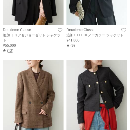
Deuxieme Classe
Deuxieme Classe
追加 トリアセジョーゼット ジャケッ
追加 CELERI ノーカラー ジャケット
ト
¥41,800
¥55,000
(
9
)
(
13
)