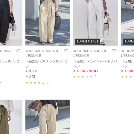
SUMMER SALE
SUMM
ANDARD
JOURNAL STANDARD
JOURNAL STANDARD
JOURNA
L'ESSAGE
L'ESSAGE
L'ESSA
 タックチノパン
《追加6》CP タックチノパン
《追加》ドライギャバ チノパ
《追加》
ツ
ンツ
ンツ
¥19,800
¥14,630 30%OFF
¥14,63
再入荷
4
5
5