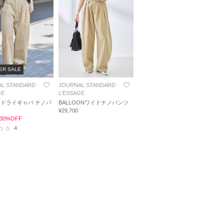
ER SALE
L STANDARD
JOURNAL STANDARD
GE
L'ESSAGE
ドライギャバ チノパ
BALLOONワイドチノパンツ
¥29,700
0 30%OFF
4