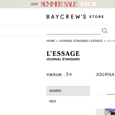
HOME
JOURNAL STANDARD L'ESSAGE
パンツ
7
JOURN
対象商品数 ：
件
WOMEN
MEN