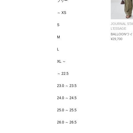
フリー
～ XS
JOURNAL ST
S
L'ESSAGE
BALLOONワ
M
¥29,700
L
XL ～
～ 22.5
23.0 ～ 23.5
24.0 ～ 24.5
25.0 ～ 25.5
26.0 ～ 26.5