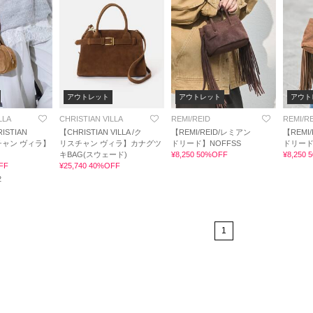
アウトレット
アウトレット
アウト
LLA
CHRISTIAN VILLA
REMI/REID
REMI/R
STIAN
【CHRISTIAN VILLA /ク
【REMI/REID/レミアン
【REMI
スチャン ヴィラ】
リスチャン ヴィラ】カナグツ
ドリード】NOFFSS
ドリード
キBAG(スウェード)
¥8,250 50%OFF
¥8,250
FF
¥25,740 40%OFF
2
1