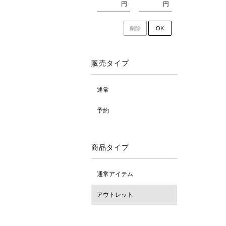
円
円
削除
OK
販売タイプ
通常
予約
商品タイプ
通常アイテム
アウトレット