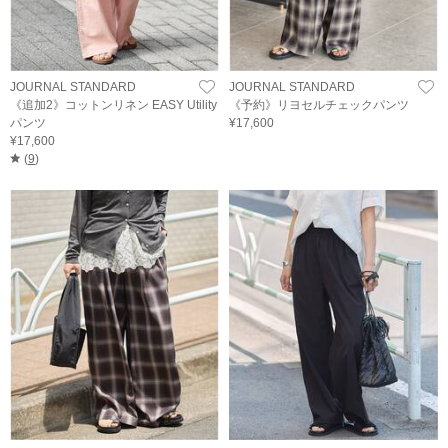
JOURNAL STANDARD
JOURNAL STANDARD
《追加2》コットンリネン EASY Utility
《予約》リヨセルチェックパンツ
パンツ
¥17,600
¥17,600
(
9
)