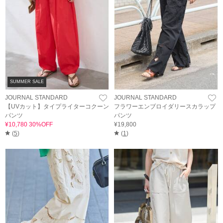
SUMMER SALE
JOURNAL STANDARD
JOURNAL STANDARD
【UVカット】タイプライターコクーン
フラワーエンブロイダリースカラップ
パンツ
パンツ
¥10,780 30%OFF
¥19,800
(
5
)
(
1
)