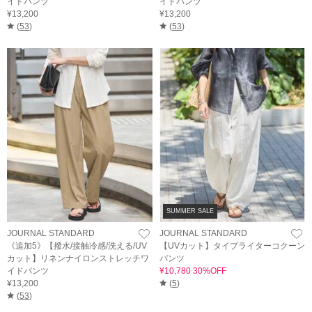
イドパンツ
イドパンツ
¥13,200
¥13,200
(
53
)
(
53
)
SUMMER SALE
JOURNAL STANDARD
JOURNAL STANDARD
《追加5》【撥水/接触冷感/洗える/UV
【UVカット】タイプライターコクーン
カット】リネンナイロンストレッチワ
パンツ
イドパンツ
¥10,780 30%OFF
¥13,200
(
5
)
(
53
)