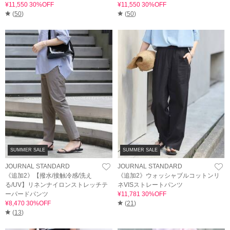
¥11,550 30%OFF
¥11,550 30%OFF
(
50
)
(
50
)
SUMMER SALE
SUMMER SALE
JOURNAL STANDARD
JOURNAL STANDARD
《追加2》【撥水/接触冷感/洗え
《追加2》ウォッシャブルコットンリ
る/UV】リネンナイロンストレッチテ
ネVISストレートパンツ
ーパードパンツ
¥11,781 30%OFF
¥8,470 30%OFF
(
21
)
(
13
)