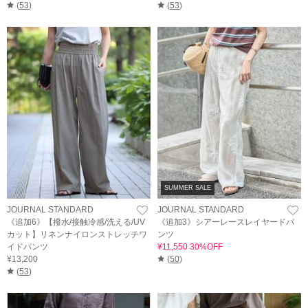
(
53
)
(
53
)
SUMMER SALE
JOURNAL STANDARD
JOURNAL STANDARD
《追加6》【撥水/接触冷感/洗える/UV
《追加3》シアーレースレイヤードパ
カット】リネンナイロンストレッチワ
ンツ
イドパンツ
¥11,550 30%OFF
¥13,200
(
50
)
(
53
)