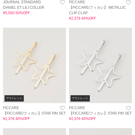
JOURNAL STANDARD
FICCARE
DANIEL ET LILI COLLER
【FICCARE/フィカレ】 METALLIC
¥5,500 50%OFF
CLIP CLAP
¥2,376 40%OFF
アウトレット
アウトレット
FICCARE
FICCARE
【FICCARE/フィカレ】STAR PIN SET
【FICCARE/フィカレ】STAR PIN SET
¥2,376 40%OFF
¥2,376 40%OFF