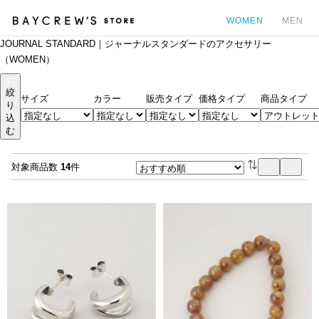
WOMEN
MEN
JOURNAL STANDARD｜ジャーナルスタンダードのアクセサリー
カ
（WOMEN）
絞
サイズ
カラー
販売タイプ
価格タイプ
商品タイプ
り
込
む
対象商品数
14
件