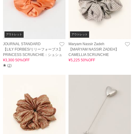
アウトレット
アウトレット
JOURNAL STANDARD
Maryam Nassir Zadeh
【LILY FORBES/リリーフォーブス】
【MARYAM NASSIR ZADEH】
PRINCESS SCRUNCHIE：シュシュ
CAMELLIA SCRUNCHIE
¥3,300 50%OFF
¥5,225 50%OFF
(
2
)