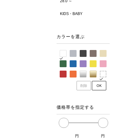
28.0 ～
KIDS・BABY
カラーを選ぶ
削除
OK
価格帯を指定する
円
円