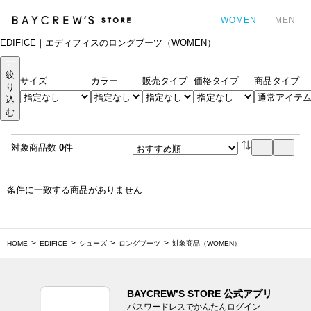
WOMEN
MEN
EDIFICE｜エディフィスのロングブーツ（WOMEN）
カ
絞
サイズ
カラー
販売タイプ
価格タイプ
商品タイプ
り
込
む
対象商品数
0
件
条件に一致する商品がありません
HOME
EDIFICE
シューズ
ロングブーツ
対象商品（WOMEN）
BAYCREW’S STORE 公式アプリ
パスワードレスでかんたんログイン