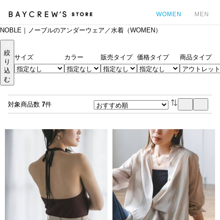
WOMEN
MEN
NOBLE｜ノーブルのアンダーウェア／水着（WOMEN）
カ
絞
サイズ
カラー
販売タイプ
価格タイプ
商品タイプ
り
込
む
対象商品数
7
件