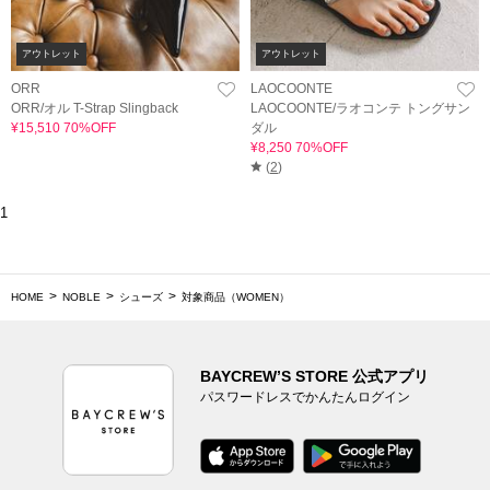
アウトレット
アウトレット
ORR
LAOCOONTE
ORR/オル T-Strap Slingback
LAOCOONTE/ラオコンテ トングサン
¥15,510 70%OFF
ダル
¥8,250 70%OFF
(
2
)
1
HOME
NOBLE
シューズ
対象商品（WOMEN）
BAYCREW’S STORE 公式アプリ
パスワードレスでかんたんログイン