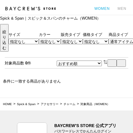
WOMEN
MEN
Spick & Span｜スピック＆スパンのチャーム（WOMEN）
カ
絞
サイズ
カラー
販売タイプ
価格タイプ
商品タイプ
り
込
む
対象商品数
0
件
条件に一致する商品がありません
HOME
Spick & Span
アクセサリー
チャーム
対象商品（WOMEN）
BAYCREW’S STORE 公式アプリ
パスワードレスでかんたんログイン