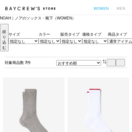
WOMEN
MEN
NOAH｜ノアのソックス・靴下（WOMEN）
カ
絞
サイズ
カラー
販売タイプ
価格タイプ
商品タイプ
り
込
む
対象商品数
7
件