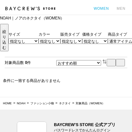
WOMEN
MEN
NOAH｜ノアのネクタイ（WOMEN）
カ
絞
サイズ
カラー
販売タイプ
価格タイプ
商品タイプ
り
込
む
対象商品数
0
件
条件に一致する商品がありません
HOME
NOAH
ファッション小物
ネクタイ
対象商品（WOMEN）
BAYCREW’S STORE 公式アプリ
パスワードレスでかんたんログイン