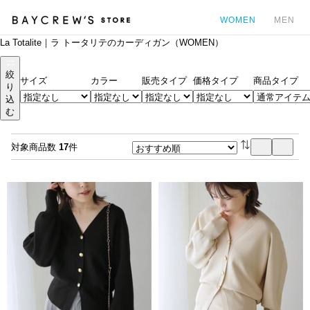
WOMEN
MEN
La Totalite｜ラ トータリテのカーディガン（WOMEN）
カ
絞
サイズ
カラー
販売タイプ
価格タイプ
商品タイプ
り
込
む
対象商品数
17
件