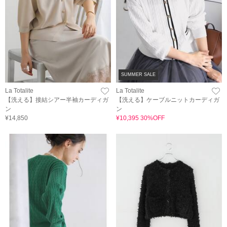
SUMMER SALE
La Totalite
La Totalite
【洗える】接結シアー半袖カーディガ
【洗える】ケーブルニットカーディガ
ン
ン
¥14,850
¥10,395 30%OFF