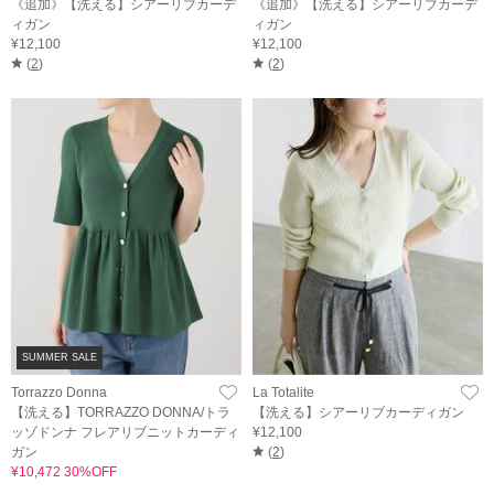
《追加》【洗える】シアーリブカーデ
《追加》【洗える】シアーリブカーデ
ィガン
ィガン
¥12,100
¥12,100
(
2
)
(
2
)
SUMMER SALE
Torrazzo Donna
La Totalite
【洗える】TORRAZZO DONNA/トラ
【洗える】シアーリブカーディガン
ッゾドンナ フレアリブニットカーディ
¥12,100
ガン
(
2
)
¥10,472 30%OFF