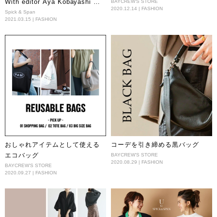
With editor Aya Kobayashi 春
BAYCREW'S STORE
2020.12.14 | FASHION
と旅を呼び込む ボートネックカ
Spick & Span
2021.03.15 | FASHION
ットソー＆A4バッグ
おしゃれアイテムとして使える
コーデを引き締める黒バッグ
エコバッグ
BAYCREW'S STORE
2020.08.29 | FASHION
BAYCREW'S STORE
2020.09.27 | FASHION