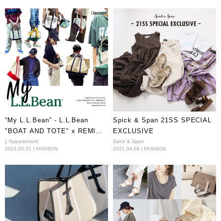
“My L.L.Bean” - L.L.Bean
Spick & Span 21SS SPECIAL
"BOAT AND TOTE" x REMI
EXCLUSIVE
RELIEF for L’Appartement
L'Appartement
Spick & Span
2021.05.21 | FASHION
2021.04.06 | FASHION