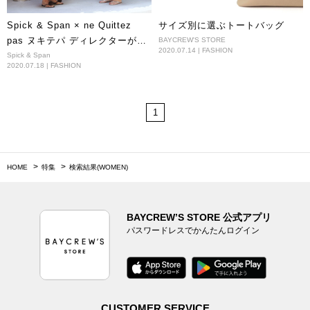
Spick & Span × ne Quittez
サイズ別に選ぶトートバッグ
pas ヌキテパ ディレクターが語
BAYCREW'S STORE
2020.07.14 | FASHION
る、スペシャルコラボレーショ
Spick & Span
2020.07.18 | FASHION
ンアイテムの魅力
1
HOME
特集
検索結果(WOMEN)
BAYCREW’S STORE 公式アプリ
パスワードレスでかんたんログイン
CUSTOMER SERVICE