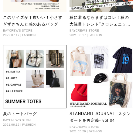
このサイズが丁度いい！小さす
秋に着るならまずはコレ！秋の
ぎずきちんと感のあるバッグ
大注目トレンド“クロシェニッ
ト”シリーズ発売！
BAYCREW'S STORE
BAYCREW'S STORE
2022.07.17 | FASHION
2021.08.17 | FASHION
夏のトートバッグ
STANDARD JOURNAL -スタン
ダードを再定義- vol.04
BAYCREW'S STORE
2021.06.12 | FASHION
BAYCREW'S STORE
2021.05.29 | FASHION