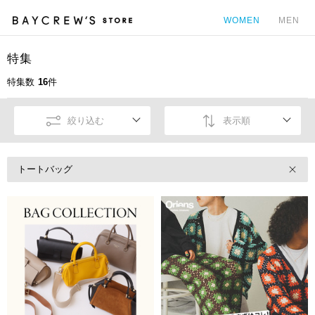
WOMEN
MEN
特集
カ
特集数
16
件
絞り込む
表示順
トートバッグ