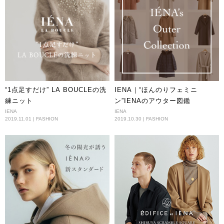
“1点足すだけ” LA BOUCLEの洗
IENA｜“ほんのりフェミニ
練ニット
ン”IENAのアウター図鑑
IENA
IENA
2019.11.01 | FASHION
2019.10.30 | FASHION