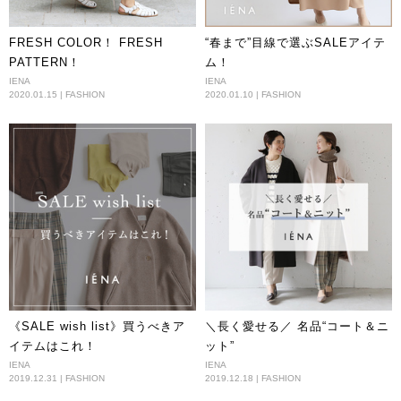
FRESH COLOR！ FRESH
“春まで”目線で選ぶSALEアイテ
PATTERN！
ム！
IENA
IENA
2020.01.15 | FASHION
2020.01.10 | FASHION
《SALE wish list》買うべきア
＼長く愛せる／ 名品“コート＆ニ
イテムはこれ！
ット”
IENA
IENA
2019.12.31 | FASHION
2019.12.18 | FASHION