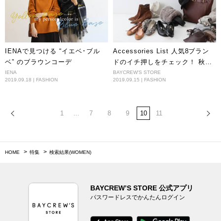
IENAで見つける “イエベ･ブル
Accessories List 人気8ブラン
ベ” のブラウンコーデ
ドのイチ押しをチェック！ 秋の
小物図鑑
IENA
BAYCREW'S STORE
2019.09.18 | FASHION
2019.09.15 | FASHION
1
...
7
8
9
10
11
HOME
特集
検索結果(WOMEN)
BAYCREW’S STORE 公式アプリ
パスワードレスでかんたんログイン