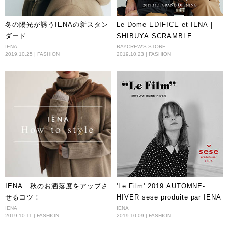
冬の陽光が誘うIENAの新スタン
Le Dome EDIFICE et IENA |
ダード
SHIBUYA SCRAMBLE
SQUARE 2019.11.1 GRAND
IENA
BAYCREW'S STORE
2019.10.25 | FASHION
2019.10.23 | FASHION
OPENING
IENA｜秋のお洒落度をアップさ
'Le Film' 2019 AUTOMNE-
せるコツ！
HIVER sese produite par IENA
IENA
IENA
2019.10.11 | FASHION
2019.10.09 | FASHION