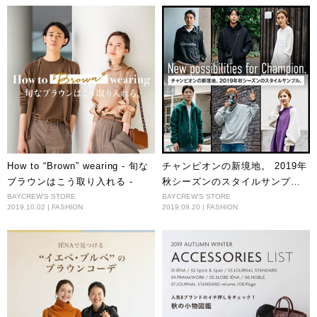
How to “Brown” wearing - 旬な
チャンピオンの新境地。 2019年
ブラウンはこう取り入れる -
秋シーズンのスタイルサンプ
ル。
BAYCREW'S STORE
BAYCREW'S STORE
2019.10.02 | FASHION
2019.09.20 | FASHION