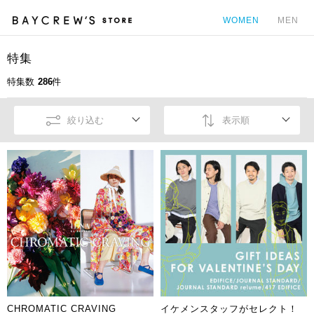
WOMEN
MEN
特集
カ
特集数
286
件
絞り込む
表示順
CHROMATIC CRAVING
イケメンスタッフがセレクト！