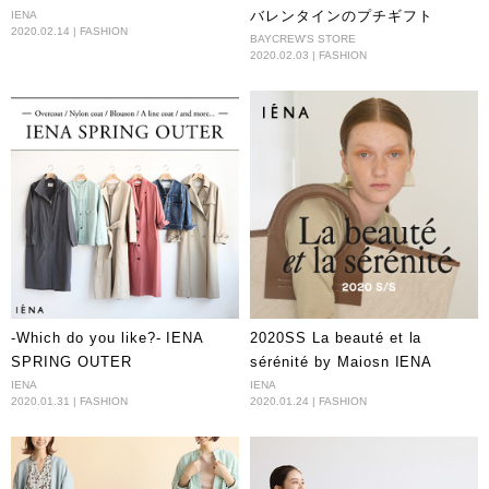
バレンタインのプチギフト
IENA
2020.02.14 | FASHION
BAYCREW'S STORE
2020.02.03 | FASHION
-Which do you like?- IENA
2020SS La beauté et la
SPRING OUTER
sérénité by Maiosn IENA
IENA
IENA
2020.01.31 | FASHION
2020.01.24 | FASHION