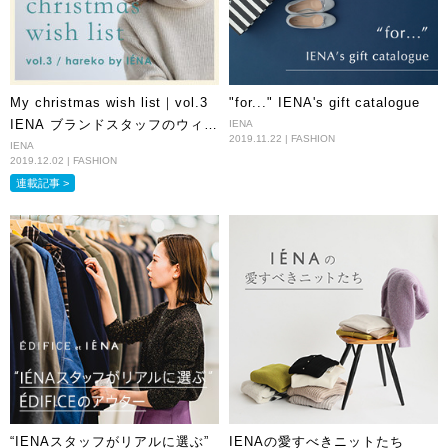
My christmas wish list｜vol.3
"for..." IENA's gift catalogue
IENA ブランドスタッフのウィッ
IENA
2019.11.22 | FASHION
シュリスト
IENA
2019.12.02 | FASHION
連載記事 >
“IENAスタッフがリアルに選ぶ”
IENAの愛すべきニットたち