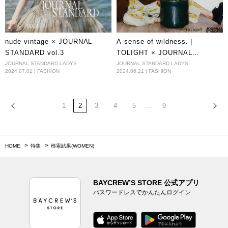
nude vintage × JOURNAL
A sense of wildness. |
STANDARD vol.3
TOLIGHT × JOURNAL
STANDARD Special
JOURNAL STANDARD LADYS
JOURNAL STANDARD LADYS
2024.07.01 | FASHION
2024.06.21 | FASHION
Collaboration
1
2
3
4
5
...
9
HOME
特集
検索結果(WOMEN)
BAYCREW’S STORE 公式アプリ
パスワードレスでかんたんログイン