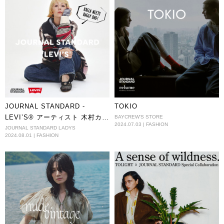
JOURNAL STANDARD -
TOKIO
LEVI’S®︎ アーティスト 木村カエ
BAYCREW'S STORE
2024.07.03 | FASHION
ラ × スタイリスト 山本マナ リ
JOURNAL STANDARD LADYS
2024.08.01 | FASHION
ーバイス®︎ “BAGGY DAD”に出
会う。