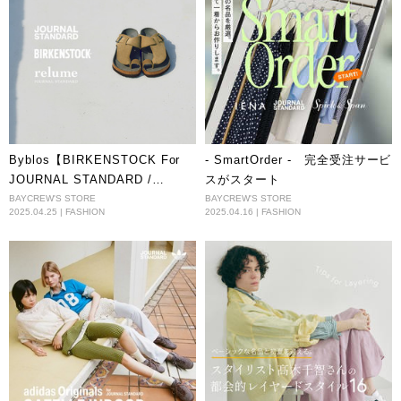
Byblos【BIRKENSTOCK For
- SmartOrder - 完全受注サービ
JOURNAL STANDARD /
スがスタート
JOURNAL STANDARD
BAYCREW'S STORE
BAYCREW'S STORE
2025.04.25 | FASHION
2025.04.16 | FASHION
relume】