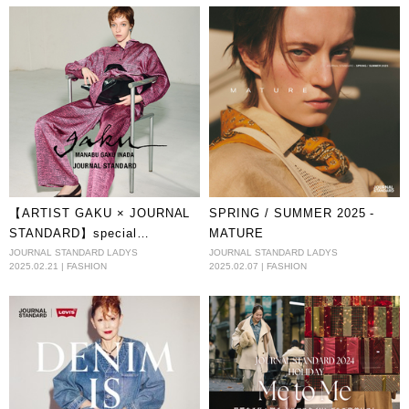
【ARTIST GAKU × JOURNAL
SPRING / SUMMER 2025 -
STANDARD】special
MATURE
collaboration
JOURNAL STANDARD LADYS
JOURNAL STANDARD LADYS
2025.02.21 | FASHION
2025.02.07 | FASHION