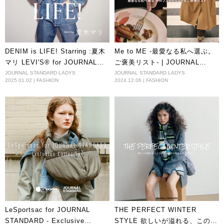
DENIM is LIFE! Starring :夏木
Me to ME -最愛なる私へ選ぶ。
マリ LEVI'S® for JOURNAL
ご褒美リスト- | JOURNAL
STANDARD
STANDARD 2024 HOLIDAY
JOURNAL STANDARD LADYS
JOURNAL STANDARD LADYS
2025.01.02 | FASHION
2024.12.06 | FASHION
LeSportsac for JOURNAL
THE PERFECT WINTER
STANDARD - Exclusive
STYLE 欲しいが溢れる、この冬