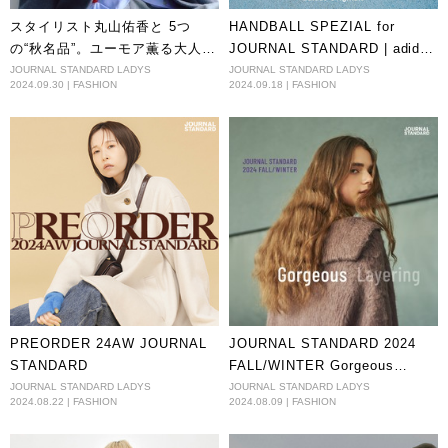
スタイリスト丸山佑香と 5つ
HANDBALL SPEZIAL for
の“秋名品”。ユーモア薫る大人の
JOURNAL STANDARD | adidas
ニューベーシック
Originals
JOURNAL STANDARD LADYS
JOURNAL STANDARD LADYS
2024.09.30 | FASHION
2024.09.18 | FASHION
PREORDER 24AW JOURNAL
JOURNAL STANDARD 2024
STANDARD
FALL/WINTER Gorgeous
Layering
JOURNAL STANDARD LADYS
JOURNAL STANDARD LADYS
2024.08.22 | FASHION
2024.08.09 | FASHION