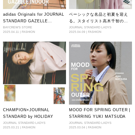
adidas Originals for JOURNAL
ベーシックな名品と初夏を迎え
STANDARD GAZELLE
る。スタイリスト高木千智の都
INDOOR
会的レイヤードスタイル16
BAYCREW'S STORE
JOURNAL STANDARD LADYS
2025.04.11 | FASHION
2025.04.09 | FASHION
CHAMPION×JOURNAL
MOOD FOR SPRING OUTER |
STANDARD by HOLIDAY
STARRING YUKI MATSUDA
JOURNAL STANDARD LADYS
JOURNAL STANDARD LADYS
2025.03.21 | FASHION
2025.03.04 | FASHION