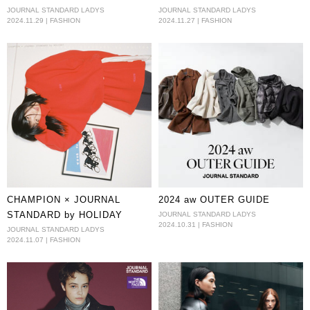
Collection
史上おしゃれな１０スタイル。
JOURNAL STANDARD LADYS
JOURNAL STANDARD LADYS
2024.11.29 | FASHION
2024.11.27 | FASHION
CHAMPION × JOURNAL
2024 aw OUTER GUIDE
STANDARD by HOLIDAY
JOURNAL STANDARD LADYS
2024.10.31 | FASHION
JOURNAL STANDARD LADYS
2024.11.07 | FASHION