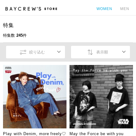
WOMEN
MEN
特集
カ
特集数
245
件
絞り込む
表示順
Play with Denim, more freely♡
May the Force be with you