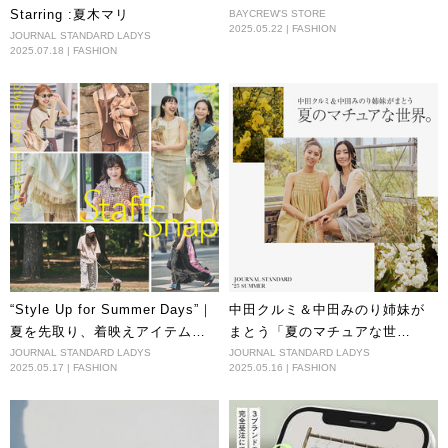
Starring :夏木マリ
BAYCREW'S STORE
2025.05.22 | FASHION
JOURNAL STANDARD LADYS
2025.07.18 | FASHION
“Style Up for Summer Days”｜
中田クルミ＆中田みのり姉妹が
夏を先取り、着映えアイテムを
まとう「夏のマチュアな世
纏って出かけよう。
界。」
JOURNAL STANDARD LADYS
JOURNAL STANDARD LADYS
2025.05.17 | FASHION
2025.05.16 | FASHION