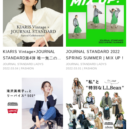
KIARIS Vintage×JOURNAL
JOURNAL STANDARD 2022
STANDARD第4弾 唯一無二のお
SPRING SUMMER | MIX UP !
もしろさを放つ服
JOURNAL STANDARD LADYS
JOURNAL STANDARD LADYS
2022.03.04 | FASHION
2022.03.01 | FASHION