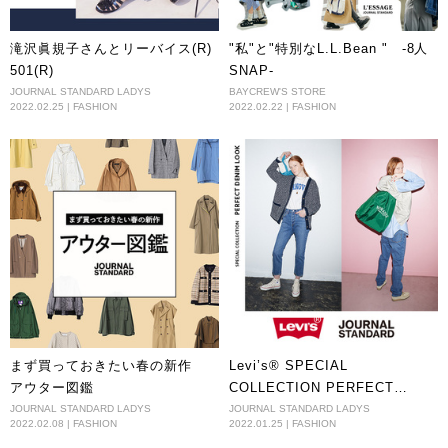
滝沢眞規子さんとリーバイス(R)
"私"と"特別なL.L.Bean " ‐8人
501(R)
SNAP‐
JOURNAL STANDARD LADYS
BAYCREW'S STORE
2022.02.25 | FASHION
2022.02.22 | FASHION
まず買っておきたい春の新作
Levi’s® SPECIAL
アウター図鑑
COLLECTION PERFECT
DENIM LOOK 思いのまま、自由
JOURNAL STANDARD LADYS
JOURNAL STANDARD LADYS
2022.02.08 | FASHION
2022.01.25 | FASHION
に！ 最強コラボデニムで作る春