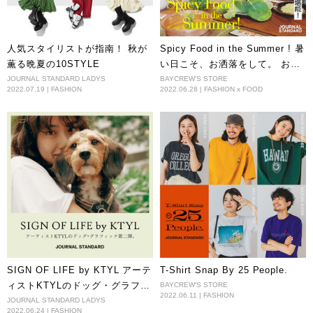
人気スタイリストが指南！ 秋が
Spicy Food in the Summer ! 暑
薫る晩夏の10STYLE
い日こそ、お洒落をして。 お酒
を片手にスパイシーグルメを堪
JOURNAL STANDARD LADYS
BAYCREW'S STORE
2022.07.19 | FASHION
2022.06.28 | FASHION x FOOD
能！
SIGN OF LIFE by KTYL アーテ
T-Shirt Snap By 25 People.
ィストKTYLのドッグ・グラフィ
BAYCREW'S STORE
2022.06.11 | FASHION
ック第二弾。
JOURNAL STANDARD LADYS
2022.06.24 | FASHION