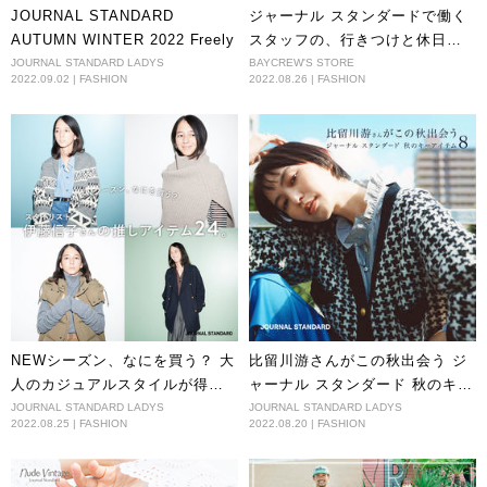
JOURNAL STANDARD
ジャーナル スタンダードで働く
AUTUMN WINTER 2022 Freely
スタッフの、行きつけと休日ス
タイル。（関西・広島編）
JOURNAL STANDARD LADYS
BAYCREW'S STORE
2022.09.02 | FASHION
2022.08.26 | FASHION
NEWシーズン、なにを買う？ 大
比留川游さんがこの秋出会う ジ
人のカジュアルスタイルが得意
ャーナル スタンダード 秋のキー
な スタイリスト伊藤信子さんの
アイテム８
JOURNAL STANDARD LADYS
JOURNAL STANDARD LADYS
2022.08.25 | FASHION
2022.08.20 | FASHION
推しアイテム２４。