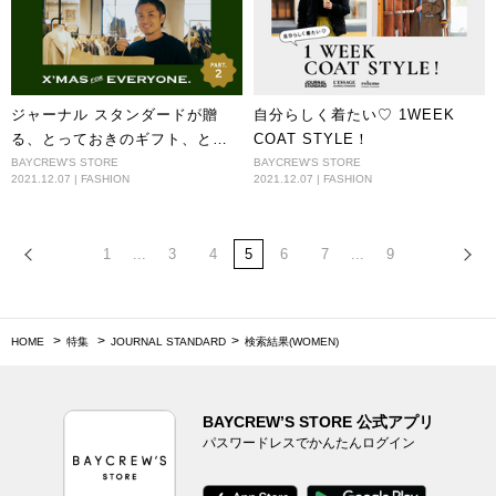
ジャーナル スタンダードが贈
自分らしく着たい♡ 1WEEK
る、とっておきのギフト、とっ
COAT STYLE！
ておきのクリスマス。Part.2
BAYCREW'S STORE
BAYCREW'S STORE
2021.12.07 | FASHION
2021.12.07 | FASHION
1
...
3
4
5
6
7
...
9
HOME
特集
JOURNAL STANDARD
検索結果(WOMEN)
BAYCREW’S STORE 公式アプリ
パスワードレスでかんたんログイン