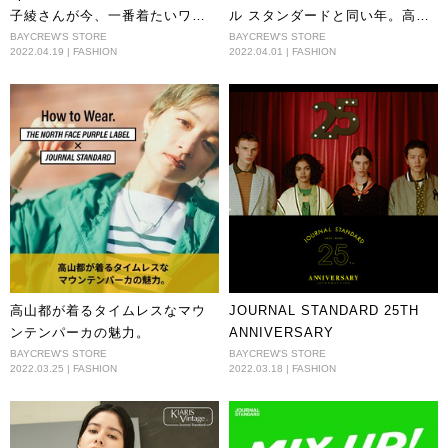
子綾さんが今、一番着たいワー
ル スタンダードと同い年。高杉
ドローブ
真宙と黒島結菜に刻まれた25年
BAYCREW'S STORE
BAYCREW'S STORE
2022.04.19 | FASHION
2022.04.01 | FASHION
とこれから。
高山都が着るタイムレスなマウ
JOURNAL STANDARD 25TH
ンテンパーカの魅力。
ANNIVERSARY
BAYCREW'S STORE
BAYCREW'S STORE
2022.03.25 | FASHION
2022.03.18 | FASHION