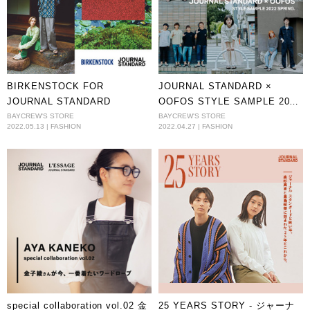
BIRKENSTOCK FOR
JOURNAL STANDARD ×
JOURNAL STANDARD
OOFOS STYLE SAMPLE 2022
SPRING.
BAYCREW'S STORE
BAYCREW'S STORE
2022.05.13 | FASHION
2022.04.27 | FASHION
special collaboration vol.02 金
25 YEARS STORY - ジャーナ