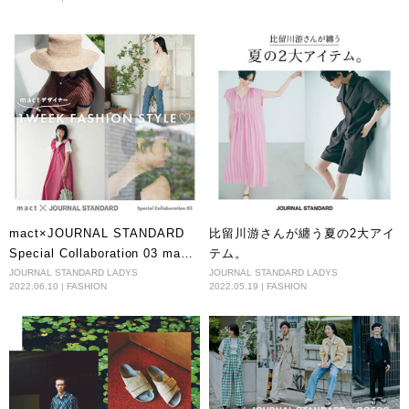
mact×JOURNAL STANDARD
比留川游さんが纏う夏の2大アイ
Special Collaboration 03 mact
テム。
デザイナーの1WEEK FASHION
JOURNAL STANDARD LADYS
JOURNAL STANDARD LADYS
2022.06.10 | FASHION
2022.05.19 | FASHION
STYLE