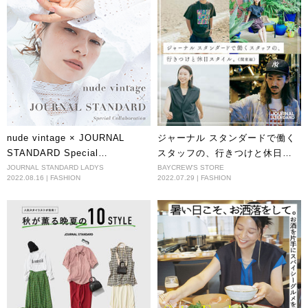
nude vintage × JOURNAL
ジャーナル スタンダードで働く
STANDARD Special
スタッフの、行きつけと休日ス
Collaboration
タイル。（関東編）
JOURNAL STANDARD LADYS
BAYCREW'S STORE
2022.08.16 | FASHION
2022.07.29 | FASHION