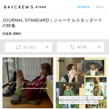
WOMEN
MEN
JOURNAL STANDARD｜ジャーナルスタンダード
カ
の特集
特集数
244
件
絞り込む
表示順