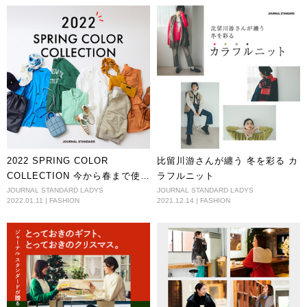
スタイル
2022 SPRING COLOR
比留川游さんが纏う 冬を彩る カ
COLLECTION 今から春まで使え
ラフルニット
る！万能カラーアイテム
JOURNAL STANDARD LADYS
JOURNAL STANDARD LADYS
2022.01.11 | FASHION
2021.12.14 | FASHION