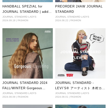
HANDBALL SPEZIAL for
PREORDER 24AW JOURNAL
JOURNAL STANDARD | adidas
STANDARD
Originals
JOURNAL STANDARD LADYS
JOURNAL STANDARD LADYS
2024.09.18 | FASHION
2024.08.22 | FASHION
JOURNAL STANDARD 2024
JOURNAL STANDARD -
FALL/WINTER Gorgeous
LEVI’S®︎ アーティスト 木村カエ
Layering
ラ × スタイリスト 山本マナ リ
JOURNAL STANDARD LADYS
JOURNAL STANDARD LADYS
2024.08.09 | FASHION
2024.08.01 | FASHION
ーバイス®︎ “BAGGY DAD”に出
会う。