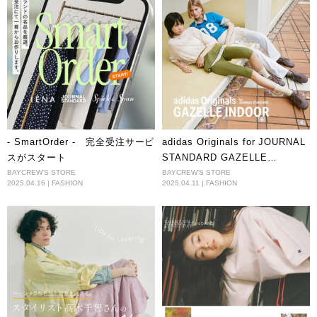
- SmartOrder - 完全受注サービ
adidas Originals for JOURNAL
スがスタート
STANDARD GAZELLE
INDOOR
BAYCREW'S STORE
BAYCREW'S STORE
2025.04.16 | FASHION
2025.04.11 | FASHION