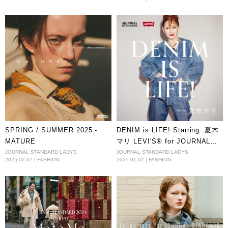
SPRING / SUMMER 2025 -
DENIM is LIFE! Starring :夏木
MATURE
マリ LEVI'S® for JOURNAL
STANDARD
JOURNAL STANDARD LADYS
JOURNAL STANDARD LADYS
2025.02.07 | FASHION
2025.01.02 | FASHION