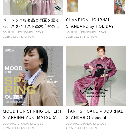
ベーシックな名品と初夏を迎え
CHAMPION×JOURNAL
る。スタイリスト高木千智の都
STANDARD by HOLIDAY
会的レイヤードスタイル16
JOURNAL STANDARD LADYS
JOURNAL STANDARD LADYS
2025.04.09 | FASHION
2025.03.21 | FASHION
MOOD FOR SPRING OUTER |
【ARTIST GAKU × JOURNAL
STARRING YUKI MATSUDA
STANDARD】special
collaboration
JOURNAL STANDARD LADYS
JOURNAL STANDARD LADYS
2025.03.04 | FASHION
2025.02.21 | FASHION