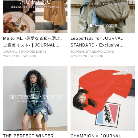
Me to ME -最愛なる私へ選ぶ。
LeSportsac for JOURNAL
ご褒美リスト- | JOURNAL
STANDARD - Exclusive
STANDARD 2024 HOLIDAY
Collection
JOURNAL STANDARD LADYS
JOURNAL STANDARD LADYS
2024.12.06 | FASHION
2024.11.29 | FASHION
THE PERFECT WINTER
CHAMPION × JOURNAL