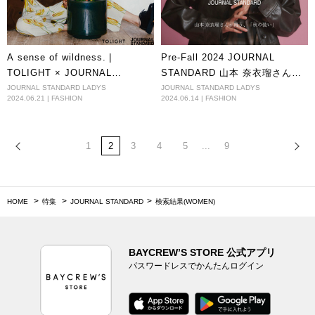
A sense of wildness. |
Pre-Fall 2024 JOURNAL
TOLIGHT × JOURNAL
STANDARD 山本 奈衣瑠さんが
STANDARD Special
纏う、「秋の装い」
JOURNAL STANDARD LADYS
JOURNAL STANDARD LADYS
2024.06.21 | FASHION
2024.06.14 | FASHION
Collaboration
1
2
3
4
5
...
9
HOME
特集
JOURNAL STANDARD
検索結果(WOMEN)
BAYCREW’S STORE 公式アプリ
パスワードレスでかんたんログイン