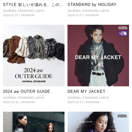
STYLE 欲しいが溢れる、この冬
STANDARD by HOLIDAY
史上おしゃれな１０スタイル。
JOURNAL STANDARD LADYS
JOURNAL STANDARD LADYS
2024.11.27 | FASHION
2024.11.07 | FASHION
2024 aw OUTER GUIDE
DEAR MY JACKET
JOURNAL STANDARD LADYS
JOURNAL STANDARD LADYS
2024.10.31 | FASHION
2024.10.22 | FASHION