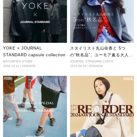
YOKE × JOURNAL
スタイリスト丸山佑香と 5つ
STANDARD capsule collection
の“秋名品”。ユーモア薫る大人の
ニューベーシック
BAYCREW'S STORE
JOURNAL STANDARD LADYS
2024.10.11 | FASHION
2024.09.30 | FASHION