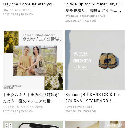
May the Force be with you
“Style Up for Summer Days”｜
夏を先取り、着映えアイテムを
BAYCREW'S STORE
2025.05.22 | FASHION
纏って出かけよう。
JOURNAL STANDARD LADYS
2025.05.17 | FASHION
中田クルミ＆中田みのり姉妹が
Byblos【BIRKENSTOCK For
まとう「夏のマチュアな世
JOURNAL STANDARD /
界。」
JOURNAL STANDARD
JOURNAL STANDARD LADYS
BAYCREW'S STORE
2025.05.16 | FASHION
2025.04.25 | FASHION
relume】