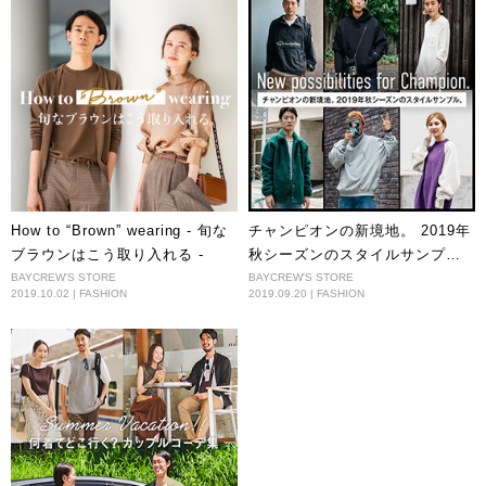
How to “Brown” wearing - 旬な
チャンピオンの新境地。 2019年
ブラウンはこう取り入れる -
秋シーズンのスタイルサンプ
ル。
BAYCREW'S STORE
BAYCREW'S STORE
2019.10.02 | FASHION
2019.09.20 | FASHION