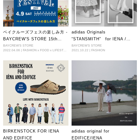
ベイクルーズフェスの楽しみ方 -
adidas Originals
BAYCREW'S STORE 15th
“STANSMITH” for IENA /
ANNIVERSARY FESTIVAL
EDIFICE
BAYCREW'S STORE
BAYCREW'S STORE
2022.04.06 | FASHION x FOOD x LIFESTYLE
2021.10.22 | FASHION
BIRKENSTOCK FOR IENA
adidas original for
AND EDIFICE
EDIFICE/IENA