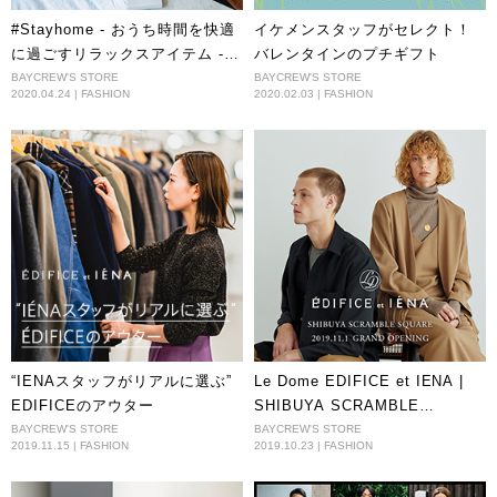
#Stayhome - おうち時間を快適
イケメンスタッフがセレクト！
に過ごすリラックスアイテム - |
バレンタインのプチギフト
EDIFICE et IENA
BAYCREW'S STORE
BAYCREW'S STORE
2020.04.24 | FASHION
2020.02.03 | FASHION
“IENAスタッフがリアルに選ぶ”
Le Dome EDIFICE et IENA |
EDIFICEのアウター
SHIBUYA SCRAMBLE
SQUARE 2019.11.1 GRAND
BAYCREW'S STORE
BAYCREW'S STORE
2019.11.15 | FASHION
2019.10.23 | FASHION
OPENING