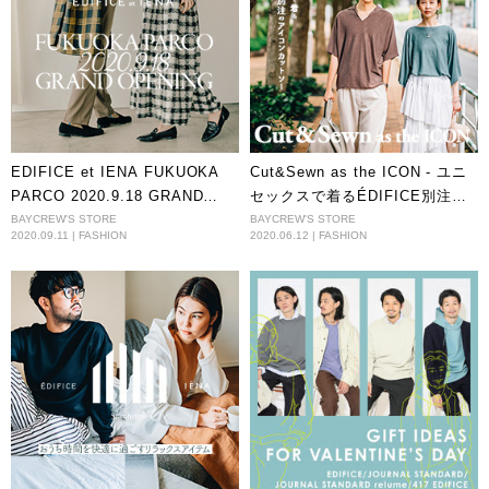
EDIFICE et IENA FUKUOKA
Cut&Sewn as the ICON - ユニ
PARCO 2020.9.18 GRAND
セックスで着るÉDIFICE別注の
OPENING
アイコンカットソー -
BAYCREW'S STORE
BAYCREW'S STORE
2020.09.11 | FASHION
2020.06.12 | FASHION