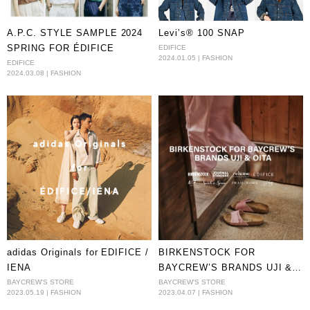
A.P.C. STYLE SAMPLE 2024
Levi’s® 100 SNAP
SPRING FOR ÉDIFICE
EDIFICE
2024.01.05 | FASHION
EDIFICE
2024.03.08 | FASHION
adidas Originals for EDIFICE /
BIRKENSTOCK FOR
IENA
BAYCREW’S BRANDS UJI &
OITA
BAYCREW'S STORE
BAYCREW'S STORE
2023.05.19 | FASHION
2023.04.07 | FASHION