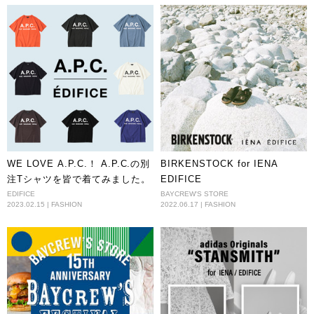
WE LOVE A.P.C.！ A.P.C.の別
BIRKENSTOCK for IENA
注Tシャツを皆で着てみました。
EDIFICE
EDIFICE
BAYCREW'S STORE
2023.02.15 | FASHION
2022.06.17 | FASHION