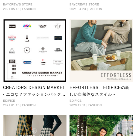
BAYCREW'S STORE
BAYCREW'S STORE
2021.05.13 | FASHION
2021.04.23 | FASHION
CREATORS DESIGN MARKET
EFFORTLESS - EDIFICEの新
- エコな？ファッションバック展
しい自然体なスタイル -
-
EDIFICE
EDIFICE
2021.01.15 | FASHION
2020.12.11 | FASHION