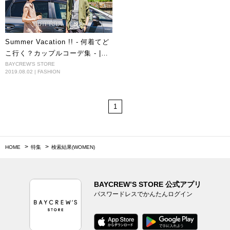
Summer Vacation !! - 何着てど
こ行く？カップルコーデ集 - |
EDIFICE et IENA
BAYCREW'S STORE
2019.08.02 | FASHION
1
HOME
特集
検索結果(WOMEN)
BAYCREW’S STORE 公式アプリ
パスワードレスでかんたんログイン