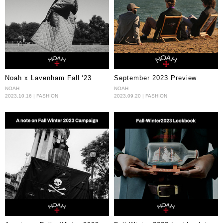
Noah x Lavenham Fall ‘23
September 2023 Preview
NOAH
NOAH
2023.10.16 | FASHION
2023.09.20 | FASHION