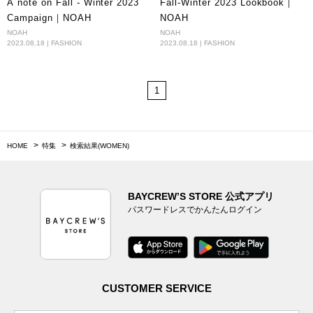
A note on Fall - Winter 2023
Fall-Winter 2023 Lookbook｜
Campaign｜NOAH
NOAH
NOAH
NOAH
2023.08.18 | FASHION
2023.08.18 | FASHION
1
HOME
特集
検索結果(WOMEN)
BAYCREW’S STORE 公式アプリ
パスワードレスでかんたんログイン
CUSTOMER SERVICE