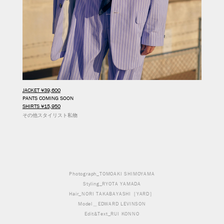
JACKET ¥39,600
PANTS COMING SOON
SHIRTS ¥15,950
その他スタイリスト私物
Photograph_TOMOAKI SHIMOYAMA
Styling_RYOTA YAMADA
Hair_NORI TAKABAYASHI［YARD］
Model＿EDWARD LEVINSON
Edit&Text_RUI KONNO