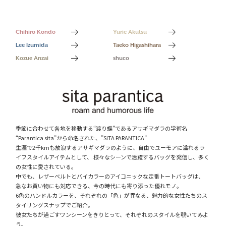
Taeko Higashihara
shuco
Kozue Anzai
Lee Izumida
Chihiro Kondo
Yurie Akutsu
Lee Izumida
Taeko Higashihara
Kozue Anzai
shuco
季節に合わせて各地を移動する“渡り蝶”であるアサギマダラの学術名
“Parantica sita”から命名された、”SITA PARANTICA”
生涯で2千kmも放浪するアサギマダラのように、自由でユーモアに溢れるラ
イフスタイルアイテムとして、 様々なシーンで活躍するバッグを発信し、多く
の女性に愛されている。
中でも、レザーベルトとバイカラーのアイコニックな定番トートバッグは、
急なお買い物にも対応できる、今の時代にも寄り添った優れモノ。
6色のハンドルカラーを、それぞれの「色」が異なる、魅力的な女性たちのス
タイリングスナップでご紹介。
彼女たちが過ごすワンシーンをきりとって、それぞれのスタイルを覗いてみよ
う。