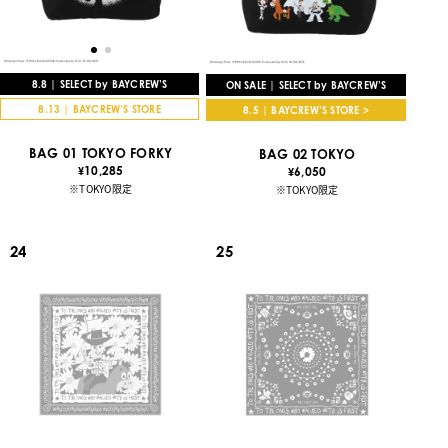
8.8 | SELECT by BAYCREW’S
ON SALE | SELECT by BAYCREW’S
8.13 | BAYCREW’S STORE
8.5 | BAYCREW’S STORE >
BAG 01 TOKYO FORKY
BAG 02 TOKYO
10,285
6,050
¥
¥
※TOKYO限定
※TOKYO限定
24
25