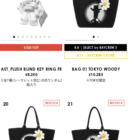
SOLD OUT
8.8 | SELECT by BAYCREW’S
8.13 | BAYCREW’S STORE
AST_PLUSH BLIND KEY RING FR
BAG 01 TOKYO WOODY
8,250
10,285
¥
¥
※全7種（シークレット含む）の内ランダム1
※TOKYO限定
個入り
20
21
RESTOCK
RESTOCK