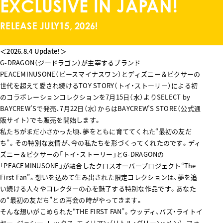
EXCLUSIVE IN JAPAN!
RELEASE JULY15, 2026!
＜2026.8.4 Update！＞
G-DRAGON（ジードラゴン）が主宰するブランド
PEACEMINUSONE（ピースマイナスワン）とディズニー＆ピクサーの
世代を超えて愛され続けるTOY STORY（トイ・ストーリー）による初
のコラボレーションコレクションを7月15日（水）よりSELECT by
BAYCREW’Sで発売、7月22日（水）からはBAYCREW’S STORE（公式通
販サイト）でも販売を開始します。
私たちがまだ小さかった頃、夢をともに育ててくれた“最初の友だ
ち”。その特別な友情が、今の私たちを形づくってくれたのです。ディ
ズニー＆ピクサーの「トイ・ストーリー」とG-DRAGONの
「PEACEMINUSONE」が融合したクロスオーバープロジェクト“The
First Fan”。想いを込めて生み出された限定コレクションは、夢を追
い続ける人々やコレクターの心を魅了する特別な作品です。あなた
の“最初の友だち”との再会の時がやってきます。
そんな想いがこめられた“THE FIRST FAN”。ウッディ、バズ・ライトイ
ヤー、ジェシー、レックス、エイリアン（リトル・グリーン・メン）、フォ