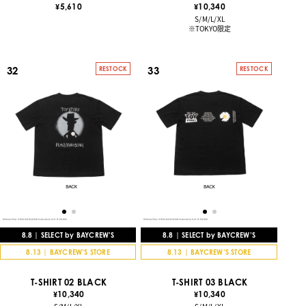
10,340
5,610
¥
¥
S/M/L/XL
※TOKYO限定
32
33
RESTOCK
RESTOCK
8.8 | SELECT by BAYCREW’S
8.8 | SELECT by BAYCREW’S
8.13 | BAYCREW’S STORE
8.13 | BAYCREW’S STORE
T-SHIRT 02 BLACK
T-SHIRT 03 BLACK
10,340
10,340
¥
¥