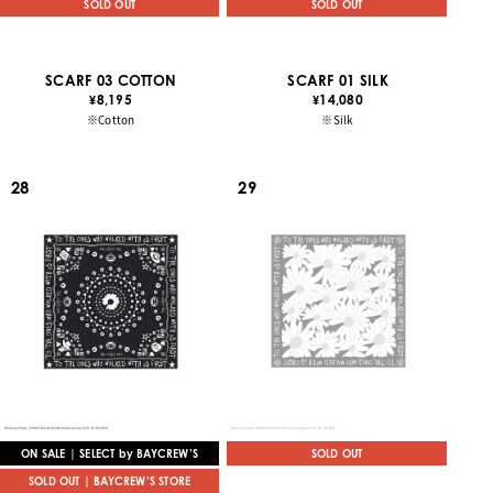
SOLD OUT
SOLD OUT
SCARF 03 COTTON
SCARF 01 SILK
8,195
14,080
¥
¥
※Cotton
※Silk
28
29
ON SALE | SELECT by BAYCREW’S
SOLD OUT
SOLD OUT | BAYCREW’S STORE