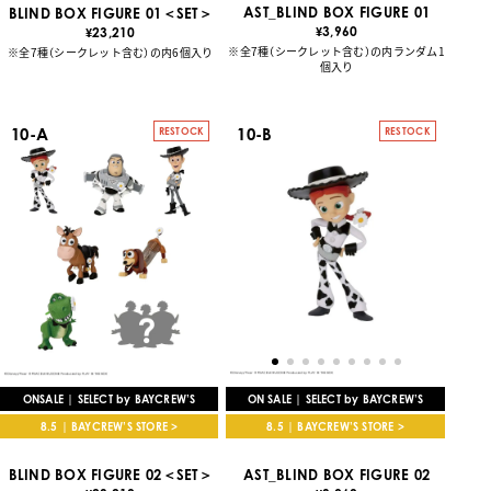
AST_BLIND BOX FIGURE 01
BLIND BOX FIGURE 01＜SET＞
3,960
23,210
¥
¥
※全7種（シークレット含む）の内ランダム1
※全7種（シークレット含む）の内6個入り
個入り
10-A
10-B
RESTOCK
RESTOCK
ON SALE | SELECT by BAYCREW’S
ONSALE | SELECT by BAYCREW’S
8.5 | BAYCREW’S STORE >
8.5 | BAYCREW’S STORE >
AST_BLIND BOX FIGURE 02
BLIND BOX FIGURE 02＜SET＞