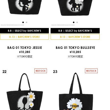
8.8 | SELECT by BAYCREW’S
8.8 | SELECT by BAYCREW’S
8.13 | BAYCREW’S STORE
8.13 | BAYCREW’S STORE
BAG 01 TOKYO JESSIE
BAG 01 TOKYO BULLSEYE
10,285
10,285
¥
¥
※TOKYO限定
※TOKYO限定
22
23
RESTOCK
RESTOCK