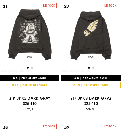
36
37
RESTOCK
RESTOCK
8.8 | PRE ORDER START
8.8 | PRE ORDER START
8.13 | PRE ORDER START
8.13 | PRE ORDER START
ZIP UP 02 DARK GRAY
ZIP UP 03 DARK GRAY
25,410
25,410
¥
¥
S/M/XL
S/M/XL
38
39
RESTOCK
RESTOCK