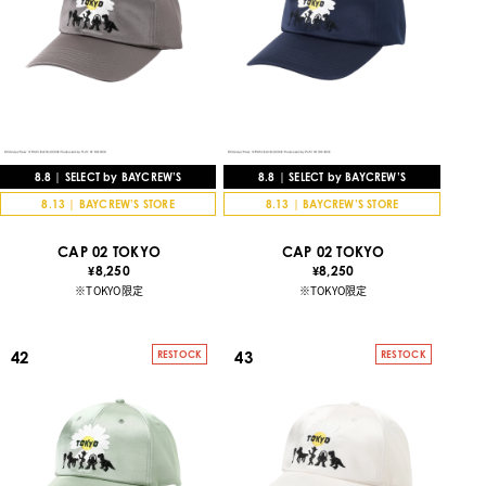
8.8 | SELECT by BAYCREW’S
8.8 | SELECT by BAYCREW’S
8.13 | BAYCREW’S STORE
8.13 | BAYCREW’S STORE
CAP 02 TOKYO
CAP 02 TOKYO
8,250
8,250
¥
¥
※TOKYO限定
※TOKYO限定
42
43
RESTOCK
RESTOCK