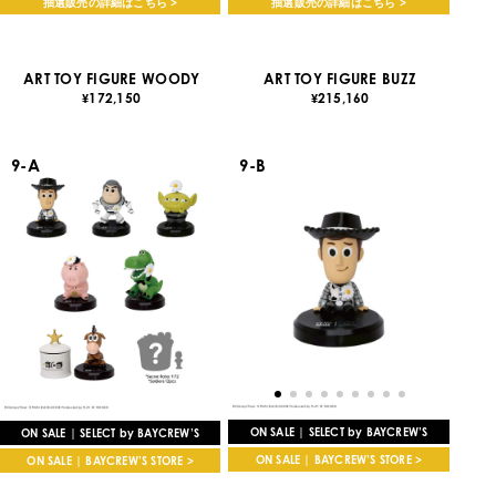
抽選販売の詳細はこちら >
抽選販売の詳細はこちら >
ART TOY FIGURE WOODY
ART TOY FIGURE BUZZ
172,150
215,160
¥
¥
9-A
9-B
ON SALE | SELECT by BAYCREW’S
ON SALE | SELECT by BAYCREW’S
ON SALE | BAYCREW’S STORE >
ON SALE | BAYCREW’S STORE >