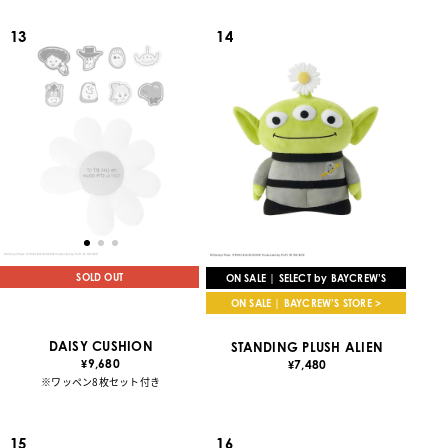
13
14
SOLD OUT
ON SALE | SELECT by BAYCREW’S
ON SALE | BAYCREW’S STORE >
DAISY CUSHION
STANDING PLUSH ALIEN
9,680
7,480
¥
¥
※ワッペン8枚セット付き
15
16