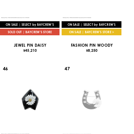
ON SALE | SELECT by BAYCREW’S
ON SALE | SELECT by BAYCREW’S
SOLD OUT | BAYCREW’S STORE
ON SALE | BAYCREW’S STORE >
JEWEL PIN DAISY
FASHION PIN WOODY
45,210
8,250
¥
¥
46
47