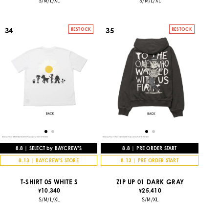
S/M/L/XL
S/M/L/XL
34
35
RESTOCK
RESTOCK
8.8 | SELECT by BAYCREW’S
8.8 | PRE ORDER START
8.13 | BAYCREW’S STORE
8.13 | PRE ORDER START
T-SHIRT 05 WHITE S
ZIP UP 01 DARK GRAY
10,340
25,410
¥
¥
S/M/L/XL
S/M/XL