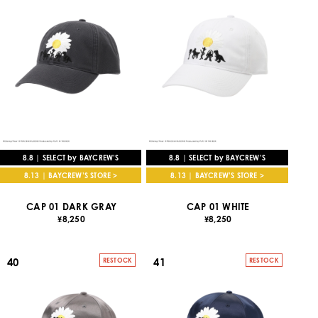
8.8 | SELECT by BAYCREW’S
8.8 | SELECT by BAYCREW’S
8.13 | BAYCREW’S STORE >
8.13 | BAYCREW’S STORE >
CAP 01 DARK GRAY
CAP 01 WHITE
8,250
8,250
¥
¥
40
41
RESTOCK
RESTOCK