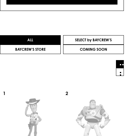
ALL
SELECT by BAYCREW’S
BAYCREW’S STORE
COMING SOON
1
2