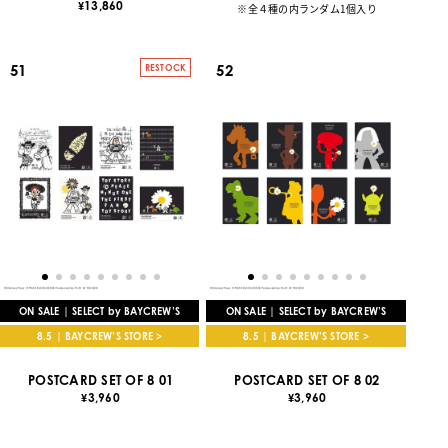
13,860
¥
※全４種の内ランダム1個入り
51
52
RESTOCK
ON SALE | SELECT by BAYCREW’S
ON SALE | SELECT by BAYCREW’S
8.5 | BAYCREW’S STORE >
8.5 | BAYCREW’S STORE >
POSTCARD SET OF 8 01
POSTCARD SET OF 8 02
3,960
3,960
¥
¥