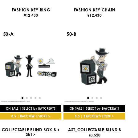
FASHION KEY RING
FASHION KEY CHAIN
12,430
12,430
¥
¥
50-A
50-B
ON SALE | SELECT by BAYCREW’S
ON SALE | SELECT by BAYCREW’S
8.5 | BAYCREW’S STORE >
8.5 | BAYCREW’S STORE >
COLLECTABLE BLIND BOX B＜
AST_COLLECTABLE BLIND B
SET＞
3,520
¥