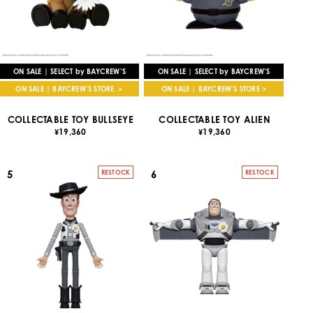
ON SALE | SELECT by BAYCREW’S
ON SALE | SELECT by BAYCREW’S
ON SALE | BAYCREW’S STORE ＞
ON SALE | BAYCREW’S STORE >
COLLECTABLE TOY BULLSEYE
COLLECTABLE TOY ALIEN
19,360
19,360
¥
¥
5
6
RESTOCK
RESTOCK