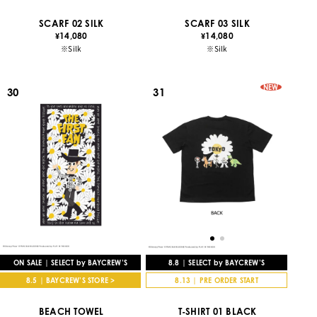
SCARF 02 SILK
SCARF 03 SILK
14,080
14,080
¥
¥
※Silk
※Silk
NEW
30
31
8.8 | SELECT by BAYCREW’S
ON SALE | SELECT by BAYCREW’S
8.13 | PRE ORDER START
8.5 | BAYCREW’S STORE >
T-SHIRT 01 BLACK
BEACH TOWEL