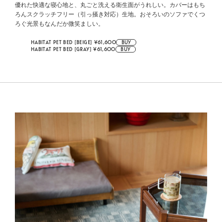
優れた快適な寝心地と、丸ごと洗える衛生面がうれしい。カバーはもち
ろんスクラッチフリー（引っ掻き対応）生地。おそろいのソファでくつ
ろぐ光景もなんだか微笑ましい。
HABITAT PET BED [BEIGE] ¥61,600
BUY
HABITAT PET BED [GRAY] ¥61,600
BUY