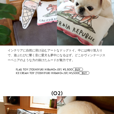
インテリアに自然に溶け込むアートなドッグトイ。中には鳴り笛入り
で、遊ぶたびに響く音に愛犬も夢中になるはず。どこかヴィンテージス
ーベニアのような力の抜けたムードが魅力です。
FLAG TOY [TOSHIYUKI HIRANO×JSF] ¥5,500
BUY
ICE CREAM TOY [TOSHIYUKI HIRANO×JSF] ¥5,500
BUY
(02)