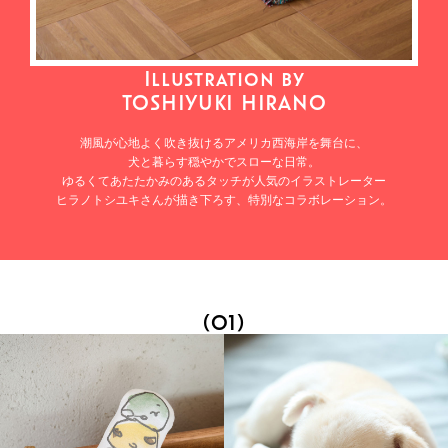
Illustration by
TOSHIYUKI HIRANO
潮風が心地よく吹き抜けるアメリカ西海岸を舞台に、
犬と暮らす穏やかでスローな日常。
ゆるくてあたたかみのあるタッチが人気のイラストレーター
ヒラノトシユキさんが描き下ろす、特別なコラボレーション。
(01)