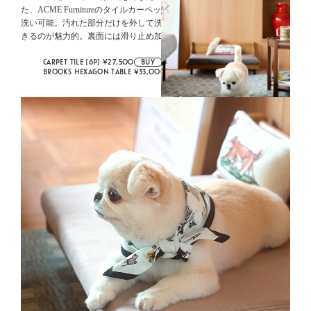
た、ACME Furnitureのタイルカーペット。1枚は50×50cmのサイズで、手
洗い可能。汚れた部分だけを外して洗ったり、傷んだタイルだけ交換で
きるのが魅力的。裏面には滑り止め加工も。
CARPET TILE [6P] ¥27,500
BUY
BROOKS HEXAGON TABLE ¥33,000
BUY