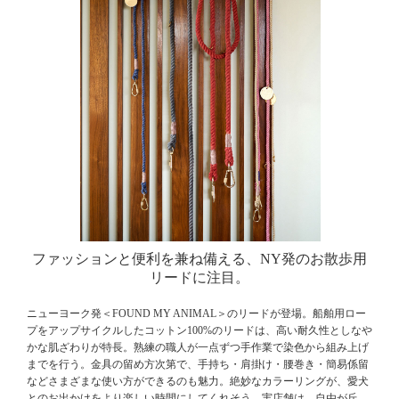
ファッションと便利を兼ね備える、
NY発のお散歩用
リードに注目。
ニューヨーク発＜FOUND MY ANIMAL＞のリードが登場。船舶用ロー
プをアップサイクルしたコットン100%のリードは、高い耐久性としなや
かな肌ざわりが特長。熟練の職人が一点ずつ手作業で染色から組み上げ
までを行う。金具の留め方次第で、手持ち・肩掛け・腰巻き・簡易係留
などさまざまな使い方ができるのも魅力。絶妙なカラーリングが、愛犬
とのお出かけをより楽しい時間にしてくれそう。実店舗は、自由が丘