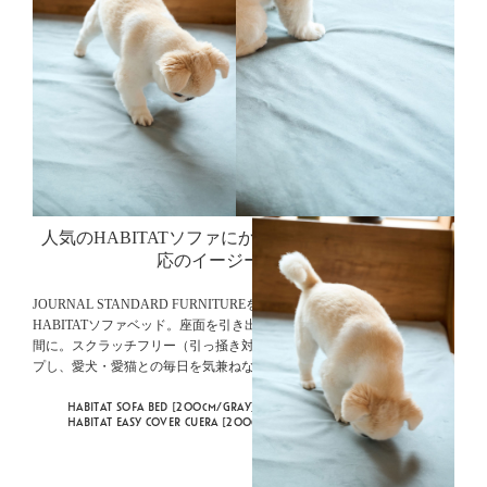
人気のHABITATソファにかぶせるだけ。
引っ掻き対
応のイージーカバー。
JOURNAL STANDARD FURNITUREを代表する人気シリーズ、
HABITATソファベッド。座面を引き出せば、ゆったりとしたくつろぎ空
間に。スクラッチフリー（引っ掻き対応）のソファカバーもラインナッ
プし、愛犬・愛猫との毎日を気兼ねなく楽しめる頼もしい一台です。
HABITAT SOFA BED [200cm/GRAY] ¥231,000
BUY
HABITAT EASY COVER CUERA [200cm/BLUE GRAY] ¥33,000
BUY