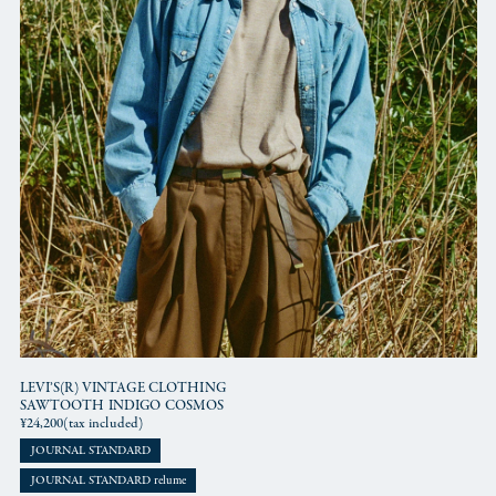
LEVI’S(R) VINTAGE CLOTHING
SAWTOOTH INDIGO COSMOS
¥24,200(tax included)
JOURNAL STANDARD
JOURNAL STANDARD relume