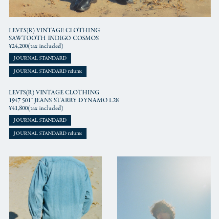
LEVI’S(R) VINTAGE CLOTHING
SAWTOOTH INDIGO COSMOS
¥24,200(tax included)
JOURNAL STANDARD
JOURNAL STANDARD relume
LEVI'S(R) VINTAGE CLOTHING
1947 501® JEANS STARRY DYNAMO L28
¥41,800(tax included)
JOURNAL STANDARD
JOURNAL STANDARD relume