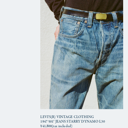
LEVI’S(R) VINTAGE CLOTHING
1947 501® JEANS STARRY DYNAMO L30
¥41,800(tax included)