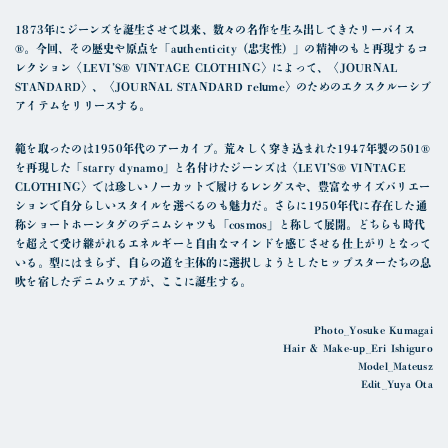
1873年にジーンズを誕生させて以来、数々の名作を生み出してきたリーバイス
®。
今回、その歴史や原点を「authenticity（忠実性）」の精神のもと再現するコ
レクション〈LEVI’S® VINTAGE CLOTHING〉によって、〈JOURNAL
STANDARD〉、〈JOURNAL STANDARD relume〉のためのエクスクルーシブ
アイテムをリリースする。
範を取ったのは1950年代のアーカイブ。荒々しく穿き込まれた1947年製の501®
を再現した「starry dynamo」と名付けたジーンズは〈LEVI’S® VINTAGE
CLOTHING〉では珍しいノーカットで履けるレングスや、豊富なサイズバリエー
ションで自分らしいスタイルを選べるのも魅力だ。さらに1950年代に存在した通
称ショートホーンタグのデニムシャツも「cosmos」と称して展開。どちらも時代
を超えて受け継がれるエネルギーと自由なマインドを感じさせる仕上がりとなって
いる。型にはまらず、自らの道を主体的に選択しようとしたヒップスターたちの息
吹を宿したデニムウェアが、ここに誕生する。
Photo_Yosuke Kumagai
Hair & Make-up_Eri Ishiguro
Model_Mateusz
Edit_Yuya Ota