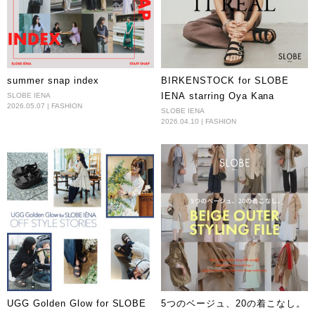
summer snap index
BIRKENSTOCK for SLOBE
IENA starring Oya Kana
SLOBE IENA
2026.05.07 | FASHION
SLOBE IENA
2026.04.10 | FASHION
UGG Golden Glow for SLOBE
5つのベージュ、20の着こなし。