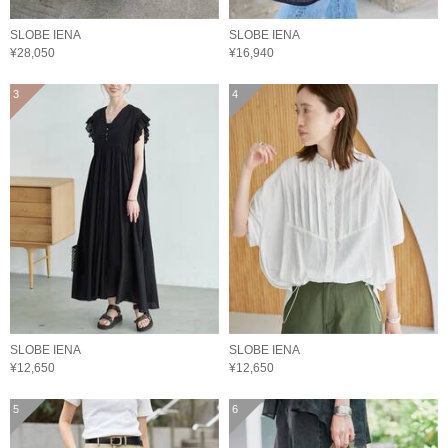
SLOBE IENA
SLOBE IENA
¥28,050
¥16,940
3
4
SLOBE IENA
SLOBE IENA
¥12,650
¥12,650
5
6