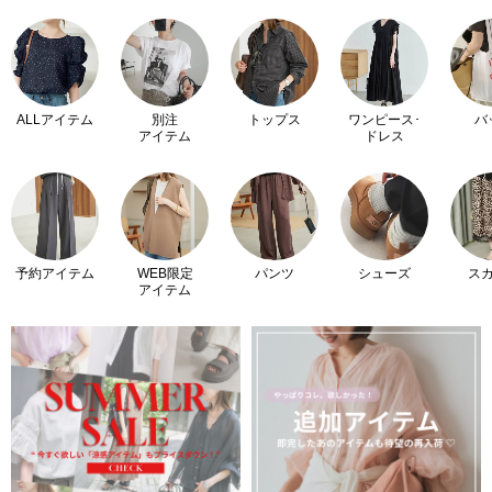
ALLアイテム
別注
トップス
ワンピース･
バ
アイテム
ドレス
予約アイテム
WEB限定
パンツ
シューズ
ス
アイテム