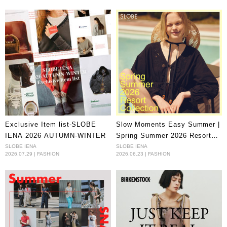
Exclusive Item list-SLOBE
Slow Moments Easy Summer |
IENA 2026 AUTUMN-WINTER
Spring Summer 2026 Resort
Collection
SLOBE IENA
SLOBE IENA
2026.07.29 | FASHION
2026.06.23 | FASHION