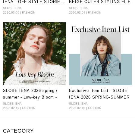
IENA - OFF STYLE STORIES
BEIGE OUTER STYLING FILE
-
SLOBE IENA
SLOBE IENA
2026.03.09 | FASHION
2026.03.04 | FASHION
SLOBE IÉNA 2026 spring /
Exclusive Item List - SLOBE
summer - Low-key Bloom -
IENA 2026 SPRING-SUMMER
SLOBE IENA
SLOBE IENA
2026.02.19 | FASHION
2026.02.10 | FASHION
CATEGORY