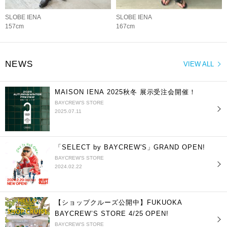
SLOBE IENA
SLOBE IENA
157cm
167cm
NEWS
VIEW ALL
MAISON IENA 2025秋冬 展示受注会開催！
BAYCREW'S STORE
2025.07.11
「SELECT by BAYCREW'S」GRAND OPEN!
BAYCREW'S STORE
2024.02.22
【ショップクルーズ公開中】FUKUOKA
BAYCREW’S STORE 4/25 OPEN!
BAYCREW'S STORE