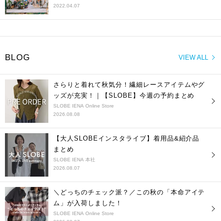
2022.04.07
BLOG
VIEW ALL
さらりと着れて秋気分！繊細レースアイテムやグ
ッズが充実！｜【SLOBE】今週の予約まとめ
SLOBE IENA Online Store
2026.08.08
【大人SLOBEインスタライブ】着用品&紹介品
まとめ
SLOBE IENA 本社
2026.08.07
＼どっちのチェック派？／この秋の「本命アイテ
ム」が入荷しました！
SLOBE IENA Online Store